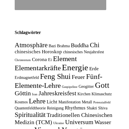
Schlagwörter
Atmosphäre
Chi
Buddha
Bazi
Brahma
chinesisches Horoskop
chinesisches Neujahrsfest
Element
Corona
Ei
Christentum
Energie
Elementarkräfte
Erde
Feng Shui
Fünf-
Feuer
Erdmagnetfeld
Gott
Elemente-Lehre
Geogitter
Gaspipeline
Göttin
Jahreskreisfest
Kirchen
Klimaschutz
Iran
Lehre
Licht
Kosmos
Manifestation
Metall
Potenzialfeld
Rhythmus
Quantenfeldtheorie
Reinigung
Shakti
Shiva
Spiritualität
Traditionellen Chinesischen
Universum
Medizin (TCM)
Wasser
Ukraine