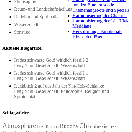
Philosophie
um den Emotionscode
Raum- und Landschaftsheilung
Themenangebote und Specials
Harmonisierung der Chakren
Religion und Spiritualität
Harmonisierung der 14 TCM-
Wissenschaft
Meridiane
Herzöffnung – Emotionale
Sonstige
Blockaden lösen
Aktuelle Blogartikel
Ist das schwarze Gold wirklich fossil? 2
Feng Shui
,
Gesellschaft
,
Wissenschaft
Ist das schwarze Gold wirklich fossil? 1
Feng Shui
,
Gesellschaft
,
Wissenschaft
Rückblick 2 auf das Jahr der Yin-Holz-Schlange
Feng Shui
,
Gesellschaft
,
Philosophie
,
Religion und
Spiritualität
Schlagwörter
Atmosphäre
Chi
Buddha
chinesisches
Bazi
Brahma