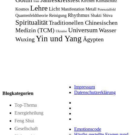
Kirchen
Klimaschutz
Iran
Lehre
Licht
Kosmos
Manifestation
Metall
Potenzialfeld
Rhythmus
Quantenfeldtheorie
Reinigung
Shakti
Shiva
Spiritualität
Traditionellen Chinesischen
Universum
Medizin (TCM)
Wasser
Ukraine
Yin und Yang
Wuxing
Ägypten
Impressum
Datenschutzerklärung
Blogkategorien
Top-Thema
Energieheilung
Feng Shui
Gesellschaft
Emotionscode
Häufig gestellte Fragen rund