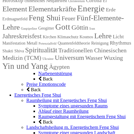
Horoskop
Corona
chinesisches Neujahrsfest
Ei
Christentum
Energie
Element
Elementarkräfte
Erde
Feng Shui
Fünf-Elemente-
Feuer
Erdmagnetfeld
Gott
Lehre
Göttin
Geogitter
Gaspipeline
Iran
Lehre
Jahreskreisfest
Licht
Kirchen
Klimaschutz
Kosmos
Rhythmus
Manifestation
Metall
Quantenfeldtheorie
Reinigung
Potenzialfeld
Spiritualität
Traditionellen Chinesischen
Shakti
Shiva
Universum
Medizin (TCM)
Wasser
Wuxing
Ukraine
Yin und Yang
Ägypten
Narbenentstörung
Back
Preise Emotionscode
Back
Energetisches Feng Shui
Raumheilung mit Energetisches Feng Shui
Symptome eines ungesunden Raums
Ablauf einer Raumheilung
Raumgestaltung mit Energetischem Feng Shui
Back
Landschaftsheilung m. Energetischem Feng Shui
Symptome einer ungesunden Landschaft