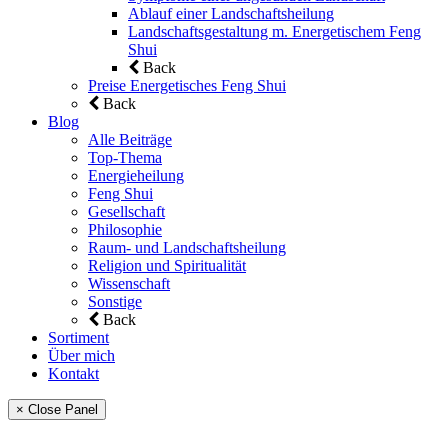
Ablauf einer Landschaftsheilung
Landschaftsgestaltung m. Energetischem Feng
Shui
Back
Preise Energetisches Feng Shui
Back
Blog
Alle Beiträge
Top-Thema
Energieheilung
Feng Shui
Gesellschaft
Philosophie
Raum- und Landschaftsheilung
Religion und Spiritualität
Wissenschaft
Sonstige
Back
Sortiment
Über mich
Kontakt
× Close Panel