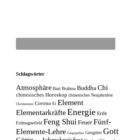
Schlagwörter
Atmosphäre
Chi
Buddha
Bazi
Brahma
chinesisches Horoskop
chinesisches Neujahrsfest
Element
Corona
Ei
Christentum
Energie
Elementarkräfte
Erde
Feng Shui
Fünf-
Feuer
Erdmagnetfeld
Gott
Elemente-Lehre
Geogitter
Gaspipeline
Göttin
Jahreskreisfest