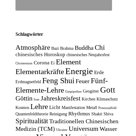
Schlagwörter
Atmosphäre
Chi
Buddha
Bazi
Brahma
chinesisches Horoskop
chinesisches Neujahrsfest
Element
Corona
Ei
Christentum
Energie
Elementarkräfte
Erde
Feng Shui
Fünf-
Feuer
Erdmagnetfeld
Gott
Elemente-Lehre
Geogitter
Gaspipeline
Göttin
Jahreskreisfest
Kirchen
Klimaschutz
Iran
Lehre
Licht
Kosmos
Manifestation
Metall
Potenzialfeld
Rhythmus
Quantenfeldtheorie
Reinigung
Shakti
Shiva
Spiritualität
Traditionellen Chinesischen
Universum
Medizin (TCM)
Wasser
Ukraine