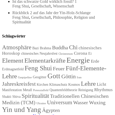
Ist das schwarze Gold wirklich fossil? 1
Feng Shui
,
Gesellschaft
,
Wissenschaft
Rückblick 2 auf das Jahr der Yin-Holz-Schlange
Feng Shui
,
Gesellschaft
,
Philosophie
,
Religion und
Spiritualität
Schlagwörter
Atmosphäre
Chi
Buddha
chinesisches
Bazi
Brahma
Horoskop
Corona
chinesisches Neujahrsfest
Ei
Christentum
Energie
Element
Elementarkräfte
Erde
Feng Shui
Fünf-Elemente-
Feuer
Erdmagnetfeld
Gott
Lehre
Göttin
Geogitter
Gaspipeline
Iran
Lehre
Jahreskreisfest
Licht
Kirchen
Klimaschutz
Kosmos
Rhythmus
Manifestation
Metall
Quantenfeldtheorie
Reinigung
Potenzialfeld
Spiritualität
Traditionellen Chinesischen
Shakti
Shiva
Universum
Medizin (TCM)
Wasser
Wuxing
Ukraine
Yin und Yang
Ägypten