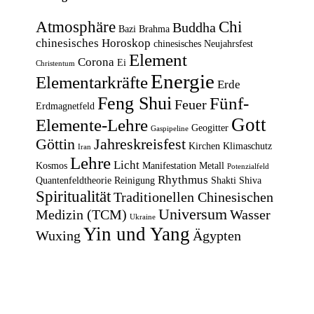
Atmosphäre
Chi
Buddha
Bazi
Brahma
chinesisches Horoskop
chinesisches Neujahrsfest
Element
Corona
Ei
Christentum
Energie
Elementarkräfte
Erde
Feng Shui
Fünf-
Feuer
Erdmagnetfeld
Gott
Elemente-Lehre
Geogitter
Gaspipeline
Göttin
Jahreskreisfest
Kirchen
Klimaschutz
Iran
Lehre
Licht
Kosmos
Manifestation
Metall
Potenzialfeld
Rhythmus
Quantenfeldtheorie
Reinigung
Shakti
Shiva
Spiritualität
Traditionellen Chinesischen
Universum
Medizin (TCM)
Wasser
Ukraine
Yin und Yang
Wuxing
Ägypten