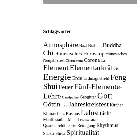
Schlagwörter
Atmosphäre
Buddha
Bazi
Brahma
Chi
chinesisches Horoskop
chinesisches
Corona
Neujahrsfest
Ei
Christentum
Element
Elementarkräfte
Energie
Feng
Erde
Erdmagnetfeld
Shui
Fünf-Elemente-
Feuer
Gott
Lehre
Geogitter
Gaspipeline
Göttin
Jahreskreisfest
Kirchen
Iran
Lehre
Licht
Klimaschutz
Kosmos
Manifestation
Metall
Potenzialfeld
Rhythmus
Quantenfeldtheorie
Reinigung
Spiritualität
Shakti
Shiva