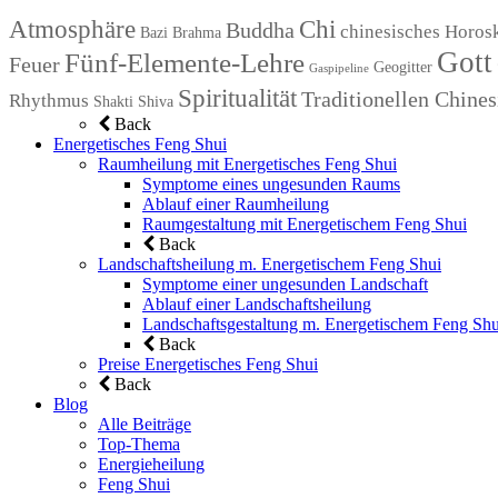
Atmosphäre
Chi
Buddha
chinesisches Horos
Bazi
Brahma
Gott
Fünf-Elemente-Lehre
Feuer
Geogitter
Gaspipeline
Spiritualität
Traditionellen Chin
Rhythmus
Shakti
Shiva
Back
Energetisches Feng Shui
Raumheilung mit Energetisches Feng Shui
Symptome eines ungesunden Raums
Ablauf einer Raumheilung
Raumgestaltung mit Energetischem Feng Shui
Back
Landschaftsheilung m. Energetischem Feng Shui
Symptome einer ungesunden Landschaft
Ablauf einer Landschaftsheilung
Landschaftsgestaltung m. Energetischem Feng Shu
Back
Preise Energetisches Feng Shui
Back
Blog
Alle Beiträge
Top-Thema
Energieheilung
Feng Shui