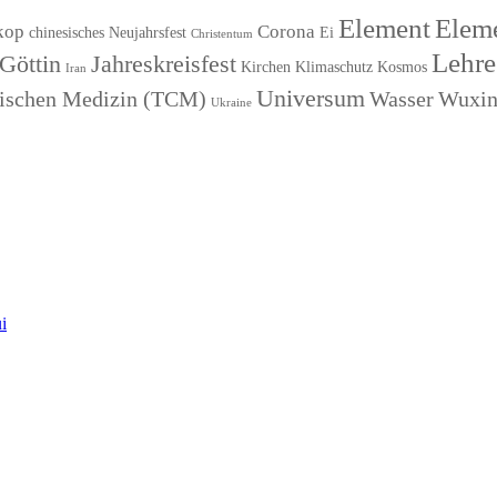
Element
Eleme
kop
Corona
chinesisches Neujahrsfest
Ei
Christentum
Lehre
Göttin
Jahreskreisfest
Kirchen
Klimaschutz
Kosmos
Iran
Universum
esischen Medizin (TCM)
Wasser
Wuxi
Ukraine
i