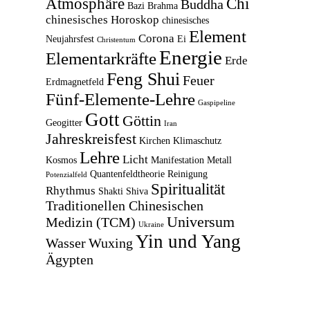
Atmosphäre
Chi
Buddha
Bazi
Brahma
chinesisches Horoskop
chinesisches
Element
Corona
Neujahrsfest
Ei
Christentum
Energie
Elementarkräfte
Erde
Feng Shui
Feuer
Erdmagnetfeld
Fünf-Elemente-Lehre
Gaspipeline
Gott
Göttin
Geogitter
Iran
Jahreskreisfest
Kirchen
Klimaschutz
Lehre
Licht
Kosmos
Manifestation
Metall
Quantenfeldtheorie
Reinigung
Potenzialfeld
Spiritualität
Rhythmus
Shakti
Shiva
Traditionellen Chinesischen
Universum
Medizin (TCM)
Ukraine
Yin und Yang
Wasser
Wuxing
Ägypten