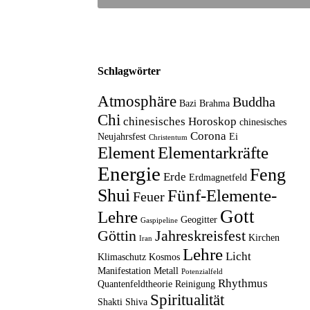
Schlagwörter
Atmosphäre
Buddha
Bazi
Brahma
Chi
chinesisches Horoskop
chinesisches
Corona
Neujahrsfest
Ei
Christentum
Element
Elementarkräfte
Energie
Feng
Erde
Erdmagnetfeld
Shui
Fünf-Elemente-
Feuer
Gott
Lehre
Geogitter
Gaspipeline
Göttin
Jahreskreisfest
Kirchen
Iran
Lehre
Licht
Klimaschutz
Kosmos
Manifestation
Metall
Potenzialfeld
Rhythmus
Quantenfeldtheorie
Reinigung
Spiritualität
Shakti
Shiva