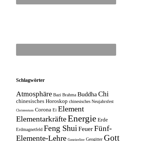
Schlagwörter
Atmosphäre
Chi
Buddha
Bazi
Brahma
chinesisches Horoskop
chinesisches Neujahrsfest
Element
Corona
Ei
Christentum
Energie
Elementarkräfte
Erde
Feng Shui
Fünf-
Feuer
Erdmagnetfeld
Gott
Elemente-Lehre
Geogitter
Gaspipeline