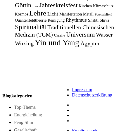
Göttin
Jahreskreisfest
Kirchen
Klimaschutz
Iran
Lehre
Licht
Kosmos
Manifestation
Metall
Potenzialfeld
Rhythmus
Quantenfeldtheorie
Reinigung
Shakti
Shiva
Spiritualität
Traditionellen Chinesischen
Universum
Medizin (TCM)
Wasser
Ukraine
Yin und Yang
Wuxing
Ägypten
Impressum
Datenschutzerklärung
Blogkategorien
Top-Thema
Energieheilung
Feng Shui
Gesellschaft
Emotionscode