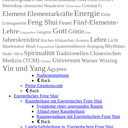
Horoskop
Corona
chinesisches Neujahrsfest
Ei
Christentum
Energie
Element
Elementarkräfte
Erde
Feng Shui
Fünf-Elemente-
Feuer
Erdmagnetfeld
Gott
Lehre
Göttin
Geogitter
Gaspipeline
Iran
Lehre
Jahreskreisfest
Licht
Kirchen
Klimaschutz
Kosmos
Rhythmus
Manifestation
Metall
Quantenfeldtheorie
Reinigung
Potenzialfeld
Spiritualität
Traditionellen Chinesischen
Shakti
Shiva
Universum
Medizin (TCM)
Wasser
Wuxing
Ukraine
Yin und Yang
Ägypten
Narbenentstörung
Back
Preise Emotionscode
Back
Energetisches Feng Shui
Raumheilung mit Energetisches Feng Shui
Symptome eines ungesunden Raums
Ablauf einer Raumheilung
Raumgestaltung mit Energetischem Feng Shui
Back
Landschaftsheilung m. Energetischem Feng Shui