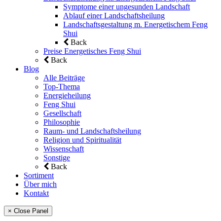
Symptome einer ungesunden Landschaft
Ablauf einer Landschaftsheilung
Landschaftsgestaltung m. Energetischem Feng
Shui
Back
Preise Energetisches Feng Shui
Back
Blog
Alle Beiträge
Top-Thema
Energieheilung
Feng Shui
Gesellschaft
Philosophie
Raum- und Landschaftsheilung
Religion und Spiritualität
Wissenschaft
Sonstige
Back
Sortiment
Über mich
Kontakt
× Close Panel