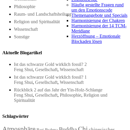
Häufig gestellte Fragen rund
Philosophie
um den Emotionscode
Raum- und Landschaftsheilung
Themenangebote und Specials
Harmonisierung der Chakren
Religion und Spiritualität
Harmonisierung der 14 TCM-
Wissenschaft
Meridiane
Herzöffnung – Emotionale
Sonstige
Blockaden lösen
Aktuelle Blogartikel
Ist das schwarze Gold wirklich fossil? 2
Feng Shui
,
Gesellschaft
,
Wissenschaft
Ist das schwarze Gold wirklich fossil? 1
Feng Shui
,
Gesellschaft
,
Wissenschaft
Rückblick 2 auf das Jahr der Yin-Holz-Schlange
Feng Shui
,
Gesellschaft
,
Philosophie
,
Religion und
Spiritualität
Schlagwörter
Atmosphäre
Chi
Buddha
chinesisches
Bazi
Brahma