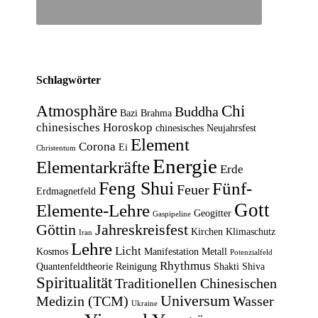
Schlagwörter
Atmosphäre
Chi
Buddha
Bazi
Brahma
chinesisches Horoskop
chinesisches Neujahrsfest
Element
Corona
Ei
Christentum
Energie
Elementarkräfte
Erde
Feng Shui
Fünf-
Feuer
Erdmagnetfeld
Gott
Elemente-Lehre
Geogitter
Gaspipeline
Göttin
Jahreskreisfest
Kirchen
Klimaschutz
Iran
Lehre
Licht
Kosmos
Manifestation
Metall
Potenzialfeld
Rhythmus
Quantenfeldtheorie
Reinigung
Shakti
Shiva
Spiritualität
Traditionellen Chinesischen
Universum
Medizin (TCM)
Wasser
Ukraine