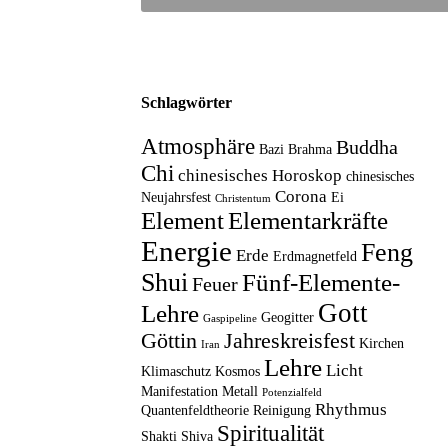
Schlagwörter
Atmosphäre
Buddha
Bazi
Brahma
Chi
chinesisches Horoskop
chinesisches
Corona
Neujahrsfest
Ei
Christentum
Element
Elementarkräfte
Energie
Feng
Erde
Erdmagnetfeld
Shui
Fünf-Elemente-
Feuer
Gott
Lehre
Geogitter
Gaspipeline
Göttin
Jahreskreisfest
Kirchen
Iran
Lehre
Licht
Klimaschutz
Kosmos
Manifestation
Metall
Potenzialfeld
Rhythmus
Quantenfeldtheorie
Reinigung
Spiritualität
Shakti
Shiva