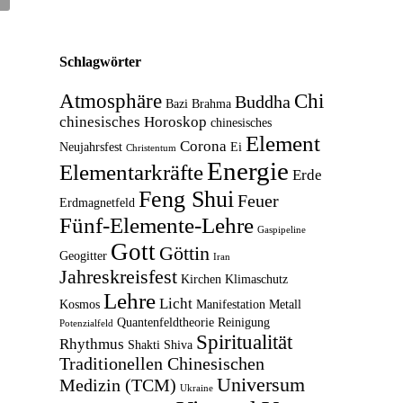
Schlagwörter
Atmosphäre
Chi
Buddha
Bazi
Brahma
chinesisches Horoskop
chinesisches
Element
Corona
Neujahrsfest
Ei
Christentum
Energie
Elementarkräfte
Erde
Feng Shui
Feuer
Erdmagnetfeld
Fünf-Elemente-Lehre
Gaspipeline
Gott
Göttin
Geogitter
Iran
Jahreskreisfest
Kirchen
Klimaschutz
Lehre
Licht
Kosmos
Manifestation
Metall
Quantenfeldtheorie
Reinigung
Potenzialfeld
Spiritualität
Rhythmus
Shakti
Shiva
Traditionellen Chinesischen
Universum
Medizin (TCM)
Ukraine