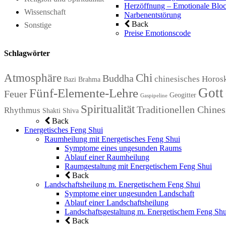
Herzöffnung – Emotionale Bloc
Wissenschaft
Narbenentstörung
Back
Sonstige
Preise Emotionscode
Schlagwörter
Atmosphäre
Chi
Buddha
chinesisches Horos
Bazi
Brahma
Gott
Fünf-Elemente-Lehre
Feuer
Geogitter
Gaspipeline
Spiritualität
Traditionellen Chin
Rhythmus
Shakti
Shiva
Back
Energetisches Feng Shui
Raumheilung mit Energetisches Feng Shui
Symptome eines ungesunden Raums
Ablauf einer Raumheilung
Raumgestaltung mit Energetischem Feng Shui
Back
Landschaftsheilung m. Energetischem Feng Shui
Symptome einer ungesunden Landschaft
Ablauf einer Landschaftsheilung
Landschaftsgestaltung m. Energetischem Feng Shu
Back