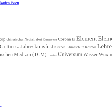
kaden lösen
Element
Eleme
kop
Corona
chinesisches Neujahrsfest
Ei
Christentum
Lehre
Göttin
Jahreskreisfest
Kirchen
Klimaschutz
Kosmos
Iran
Universum
esischen Medizin (TCM)
Wasser
Wuxi
Ukraine
i