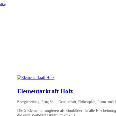
Elementarkraft Holz
Energieheilung
,
Feng Shui
,
Gesellschaft
,
Philosophie
,
Raum- und L
Die 5 Elemente fungieren als Sinnbilder für alle Erscheinu
die erste Wandlungskraft im Zyklus.