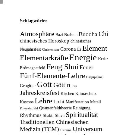
Schlagwörter
Atmosphäre
Chi
Buddha
Bazi
Brahma
chinesisches Horoskop
chinesisches
Element
Corona
Neujahrsfest
Ei
Christentum
Energie
Elementarkräfte
Erde
Feng Shui
Feuer
Erdmagnetfeld
Fünf-Elemente-Lehre
Gaspipeline
Gott
Göttin
Geogitter
Iran
Jahreskreisfest
Kirchen
Klimaschutz
Lehre
Licht
Kosmos
Manifestation
Metall
Quantenfeldtheorie
Reinigung
Potenzialfeld
Spiritualität
Rhythmus
Shakti
Shiva
Traditionellen Chinesischen
Universum
Medizin (TCM)
Ukraine