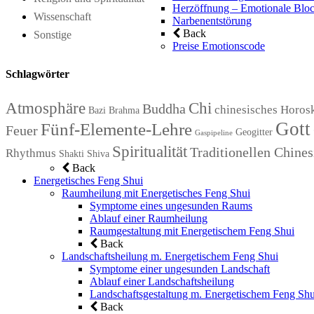
Herzöffnung – Emotionale Bloc
Wissenschaft
Narbenentstörung
Back
Sonstige
Preise Emotionscode
Schlagwörter
Atmosphäre
Chi
Buddha
chinesisches Horos
Bazi
Brahma
Gott
Fünf-Elemente-Lehre
Feuer
Geogitter
Gaspipeline
Spiritualität
Traditionellen Chin
Rhythmus
Shakti
Shiva
Back
Energetisches Feng Shui
Raumheilung mit Energetisches Feng Shui
Symptome eines ungesunden Raums
Ablauf einer Raumheilung
Raumgestaltung mit Energetischem Feng Shui
Back
Landschaftsheilung m. Energetischem Feng Shui
Symptome einer ungesunden Landschaft
Ablauf einer Landschaftsheilung
Landschaftsgestaltung m. Energetischem Feng Shu
Back