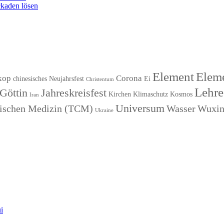
kaden lösen
Element
Eleme
kop
Corona
chinesisches Neujahrsfest
Ei
Christentum
Lehre
Göttin
Jahreskreisfest
Kirchen
Klimaschutz
Kosmos
Iran
Universum
esischen Medizin (TCM)
Wasser
Wuxi
Ukraine
i