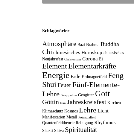
Schlagwörter
Atmosphäre
Buddha
Bazi
Brahma
Chi
chinesisches Horoskop
chinesisches
Corona
Neujahrsfest
Ei
Christentum
Element
Elementarkräfte
Energie
Feng
Erde
Erdmagnetfeld
Shui
Fünf-Elemente-
Feuer
Gott
Lehre
Geogitter
Gaspipeline
Göttin
Jahreskreisfest
Kirchen
Iran
Lehre
Licht
Klimaschutz
Kosmos
Manifestation
Metall
Potenzialfeld
Rhythmus
Quantenfeldtheorie
Reinigung
Spiritualität
Shakti
Shiva