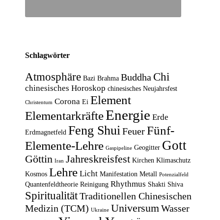
Schlagwörter
Atmosphäre
Chi
Buddha
Bazi
Brahma
chinesisches Horoskop
chinesisches Neujahrsfest
Element
Corona
Ei
Christentum
Energie
Elementarkräfte
Erde
Feng Shui
Fünf-
Feuer
Erdmagnetfeld
Gott
Elemente-Lehre
Geogitter
Gaspipeline
Göttin
Jahreskreisfest
Kirchen
Klimaschutz
Iran
Lehre
Licht
Kosmos
Manifestation
Metall
Potenzialfeld
Rhythmus
Quantenfeldtheorie
Reinigung
Shakti
Shiva
Spiritualität
Traditionellen Chinesischen
Universum
Medizin (TCM)
Wasser
Ukraine