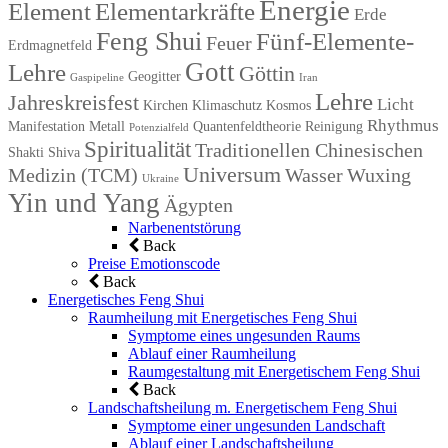
Energie
Element
Elementarkräfte
Erde
Feng Shui
Fünf-Elemente-
Feuer
Erdmagnetfeld
Gott
Lehre
Göttin
Geogitter
Gaspipeline
Iran
Lehre
Jahreskreisfest
Licht
Kirchen
Klimaschutz
Kosmos
Rhythmus
Manifestation
Metall
Quantenfeldtheorie
Reinigung
Potenzialfeld
Spiritualität
Traditionellen Chinesischen
Shakti
Shiva
Universum
Medizin (TCM)
Wasser
Wuxing
Ukraine
Yin und Yang
Ägypten
Narbenentstörung
Back
Preise Emotionscode
Back
Energetisches Feng Shui
Raumheilung mit Energetisches Feng Shui
Symptome eines ungesunden Raums
Ablauf einer Raumheilung
Raumgestaltung mit Energetischem Feng Shui
Back
Landschaftsheilung m. Energetischem Feng Shui
Symptome einer ungesunden Landschaft
Ablauf einer Landschaftsheilung