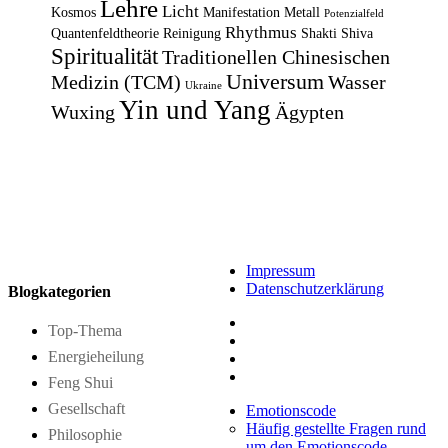
Lehre
Licht
Kosmos
Manifestation
Metall
Potenzialfeld
Rhythmus
Quantenfeldtheorie
Reinigung
Shakti
Shiva
Spiritualität
Traditionellen Chinesischen
Universum
Medizin (TCM)
Wasser
Ukraine
Yin und Yang
Wuxing
Ägypten
Impressum
Datenschutzerklärung
Blogkategorien
Top-Thema
Energieheilung
Feng Shui
Gesellschaft
Emotionscode
Häufig gestellte Fragen rund
Philosophie
um den Emotionscode