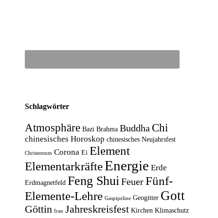
Schlagwörter
Atmosphäre
Chi
Buddha
Bazi
Brahma
chinesisches Horoskop
chinesisches Neujahrsfest
Element
Corona
Ei
Christentum
Energie
Elementarkräfte
Erde
Feng Shui
Fünf-
Feuer
Erdmagnetfeld
Gott
Elemente-Lehre
Geogitter
Gaspipeline
Göttin
Jahreskreisfest
Kirchen
Klimaschutz
Iran