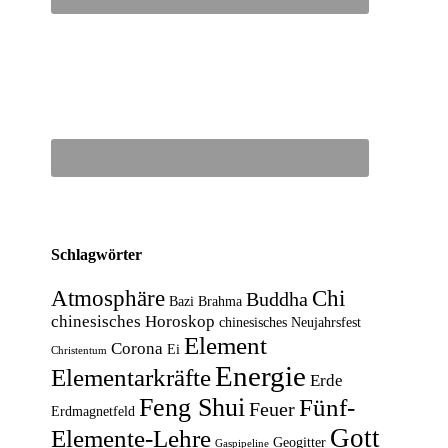
Schlagwörter
Atmosphäre
Chi
Buddha
Bazi
Brahma
chinesisches Horoskop
chinesisches Neujahrsfest
Element
Corona
Ei
Christentum
Energie
Elementarkräfte
Erde
Feng Shui
Fünf-
Feuer
Erdmagnetfeld
Gott
Elemente-Lehre
Geogitter
Gaspipeline