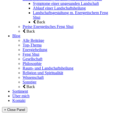
Symptome einer ungesunden Landschaft
Ablauf einer Landschaftsheilung
Landschaftsgestaltung m. Energetischem Feng
Shui
Back
Preise Energetisches Feng Shui
Back
Blog
Alle Beiträge
Top-Thema
Energieheilung
Feng Shui
Gesellschaft
Philosophie
Raum- und Landschaftsheilung
Religion und Spiritualität
Wissenschaft
Sonstige
Back
Sortiment
Über mich
Kontakt
× Close Panel