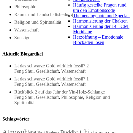
Häufig gestellte Fragen rund
Philosophie
um den Emotionscode
Raum- und Landschaftsheilung
Themenangebote und Specials
Harmonisierung der Chakren
Religion und Spiritualität
Harmonisierung der 14 TCM-
Wissenschaft
Meridiane
Herzöffnung – Emotionale
Sonstige
Blockaden lösen
Aktuelle Blogartikel
Ist das schwarze Gold wirklich fossil? 2
Feng Shui
,
Gesellschaft
,
Wissenschaft
Ist das schwarze Gold wirklich fossil? 1
Feng Shui
,
Gesellschaft
,
Wissenschaft
Rückblick 2 auf das Jahr der Yin-Holz-Schlange
Feng Shui
,
Gesellschaft
,
Philosophie
,
Religion und
Spiritualität
Schlagwörter
Atmosphäre
Chi
Buddha
chinesisches
Bazi
Brahma