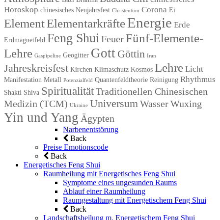
Horoskop
Corona
chinesisches Neujahrsfest
Ei
Christentum
Energie
Element
Elementarkräfte
Erde
Feng Shui
Fünf-Elemente-
Feuer
Erdmagnetfeld
Gott
Lehre
Göttin
Geogitter
Gaspipeline
Iran
Lehre
Jahreskreisfest
Licht
Kirchen
Klimaschutz
Kosmos
Rhythmus
Manifestation
Metall
Quantenfeldtheorie
Reinigung
Potenzialfeld
Spiritualität
Traditionellen Chinesischen
Shakti
Shiva
Universum
Medizin (TCM)
Wasser
Wuxing
Ukraine
Yin und Yang
Ägypten
Narbenentstörung
Back
Preise Emotionscode
Back
Energetisches Feng Shui
Raumheilung mit Energetisches Feng Shui
Symptome eines ungesunden Raums
Ablauf einer Raumheilung
Raumgestaltung mit Energetischem Feng Shui
Back
Landschaftsheilung m. Energetischem Feng Shui