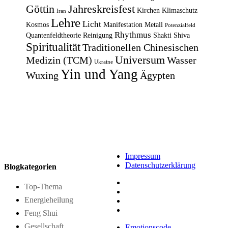
Göttin
Jahreskreisfest
Kirchen
Klimaschutz
Iran
Lehre
Licht
Kosmos
Manifestation
Metall
Potenzialfeld
Rhythmus
Quantenfeldtheorie
Reinigung
Shakti
Shiva
Spiritualität
Traditionellen Chinesischen
Universum
Medizin (TCM)
Wasser
Ukraine
Yin und Yang
Wuxing
Ägypten
Impressum
Datenschutzerklärung
Blogkategorien
Top-Thema
Energieheilung
Feng Shui
Gesellschaft
Emotionscode