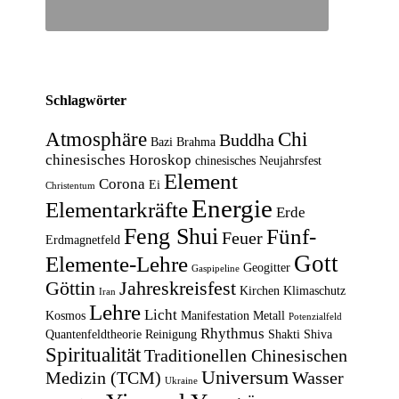
Schlagwörter
Atmosphäre
Chi
Buddha
Bazi
Brahma
chinesisches Horoskop
chinesisches Neujahrsfest
Element
Corona
Ei
Christentum
Energie
Elementarkräfte
Erde
Feng Shui
Fünf-
Feuer
Erdmagnetfeld
Gott
Elemente-Lehre
Geogitter
Gaspipeline
Göttin
Jahreskreisfest
Kirchen
Klimaschutz
Iran
Lehre
Licht
Kosmos
Manifestation
Metall
Potenzialfeld
Rhythmus
Quantenfeldtheorie
Reinigung
Shakti
Shiva
Spiritualität
Traditionellen Chinesischen
Universum
Medizin (TCM)
Wasser
Ukraine