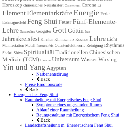
Horoskop
Corona
chinesisches Neujahrsfest
Ei
Christentum
Energie
Element
Elementarkräfte
Erde
Feng Shui
Fünf-Elemente-
Feuer
Erdmagnetfeld
Gott
Lehre
Göttin
Geogitter
Gaspipeline
Iran
Lehre
Jahreskreisfest
Licht
Kirchen
Klimaschutz
Kosmos
Rhythmus
Manifestation
Metall
Quantenfeldtheorie
Reinigung
Potenzialfeld
Spiritualität
Traditionellen Chinesischen
Shakti
Shiva
Universum
Medizin (TCM)
Wasser
Wuxing
Ukraine
Yin und Yang
Ägypten
Narbenentstörung
Back
Preise Emotionscode
Back
Energetisches Feng Shui
Raumheilung mit Energetisches Feng Shui
Symptome eines ungesunden Raums
Ablauf einer Raumheilung
Raumgestaltung mit Energetischem Feng Shui
Back
Landschaftsheilung m. Energetischem Feng Shui