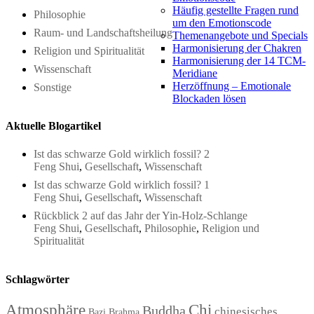
Häufig gestellte Fragen rund
Philosophie
um den Emotionscode
Raum- und Landschaftsheilung
Themenangebote und Specials
Harmonisierung der Chakren
Religion und Spiritualität
Harmonisierung der 14 TCM-
Wissenschaft
Meridiane
Herzöffnung – Emotionale
Sonstige
Blockaden lösen
Aktuelle Blogartikel
Ist das schwarze Gold wirklich fossil? 2
Feng Shui
,
Gesellschaft
,
Wissenschaft
Ist das schwarze Gold wirklich fossil? 1
Feng Shui
,
Gesellschaft
,
Wissenschaft
Rückblick 2 auf das Jahr der Yin-Holz-Schlange
Feng Shui
,
Gesellschaft
,
Philosophie
,
Religion und
Spiritualität
Schlagwörter
Atmosphäre
Chi
Buddha
chinesisches
Bazi
Brahma