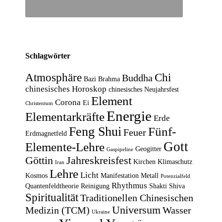
Schlagwörter
Atmosphäre
Chi
Buddha
Bazi
Brahma
chinesisches Horoskop
chinesisches Neujahrsfest
Element
Corona
Ei
Christentum
Energie
Elementarkräfte
Erde
Feng Shui
Fünf-
Feuer
Erdmagnetfeld
Gott
Elemente-Lehre
Geogitter
Gaspipeline
Göttin
Jahreskreisfest
Kirchen
Klimaschutz
Iran
Lehre
Licht
Kosmos
Manifestation
Metall
Potenzialfeld
Rhythmus
Quantenfeldtheorie
Reinigung
Shakti
Shiva
Spiritualität
Traditionellen Chinesischen
Universum
Medizin (TCM)
Wasser
Ukraine