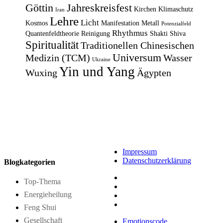
Göttin
Jahreskreisfest
Kirchen
Klimaschutz
Iran
Lehre
Licht
Kosmos
Manifestation
Metall
Potenzialfeld
Rhythmus
Quantenfeldtheorie
Reinigung
Shakti
Shiva
Spiritualität
Traditionellen Chinesischen
Universum
Medizin (TCM)
Wasser
Ukraine
Yin und Yang
Wuxing
Ägypten
Impressum
Datenschutzerklärung
Blogkategorien
Top-Thema
Energieheilung
Feng Shui
Gesellschaft
Emotionscode