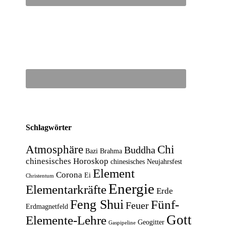
Schlagwörter
Atmosphäre
Chi
Buddha
Bazi
Brahma
chinesisches Horoskop
chinesisches Neujahrsfest
Element
Corona
Ei
Christentum
Energie
Elementarkräfte
Erde
Feng Shui
Fünf-
Feuer
Erdmagnetfeld
Gott
Elemente-Lehre
Geogitter
Gaspipeline