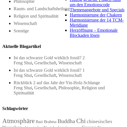
Philosophie
um den Emotionscode
Raum- und Landschaftsheilung
Themenangebote und Specials
Harmonisierung der Chakren
Religion und Spiritualität
Harmonisierung der 14 TCM-
Wissenschaft
Meridiane
Herzöffnung – Emotionale
Sonstige
Blockaden lösen
Aktuelle Blogartikel
Ist das schwarze Gold wirklich fossil? 2
Feng Shui
,
Gesellschaft
,
Wissenschaft
Ist das schwarze Gold wirklich fossil? 1
Feng Shui
,
Gesellschaft
,
Wissenschaft
Rückblick 2 auf das Jahr der Yin-Holz-Schlange
Feng Shui
,
Gesellschaft
,
Philosophie
,
Religion und
Spiritualität
Schlagwörter
Atmosphäre
Chi
Buddha
chinesisches
Bazi
Brahma