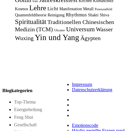
Kirchen
Klimaschutz
Iran
Lehre
Licht
Kosmos
Manifestation
Metall
Potenzialfeld
Rhythmus
Quantenfeldtheorie
Reinigung
Shakti
Shiva
Spiritualität
Traditionellen Chinesischen
Universum
Medizin (TCM)
Wasser
Ukraine
Yin und Yang
Wuxing
Ägypten
Impressum
Datenschutzerklärung
Blogkategorien
Top-Thema
Energieheilung
Feng Shui
Gesellschaft
Emotionscode
Häufig gestellte Fragen rund