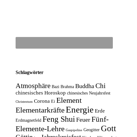
Schlagwörter
Atmosphäre
Chi
Buddha
Bazi
Brahma
chinesisches Horoskop
chinesisches Neujahrsfest
Element
Corona
Ei
Christentum
Energie
Elementarkräfte
Erde
Feng Shui
Fünf-
Feuer
Erdmagnetfeld
Gott
Elemente-Lehre
Geogitter
Gaspipeline
Göttin
Jahreskreisfest