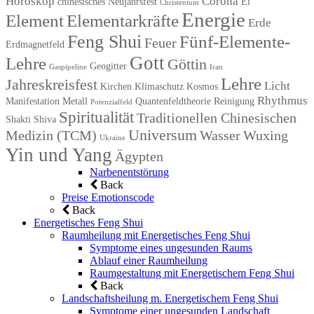
Horoskop
Corona
chinesisches Neujahrsfest
Ei
Christentum
Energie
Element
Elementarkräfte
Erde
Feng Shui
Fünf-Elemente-
Feuer
Erdmagnetfeld
Gott
Lehre
Göttin
Geogitter
Gaspipeline
Iran
Lehre
Jahreskreisfest
Licht
Kirchen
Klimaschutz
Kosmos
Rhythmus
Manifestation
Metall
Quantenfeldtheorie
Reinigung
Potenzialfeld
Spiritualität
Traditionellen Chinesischen
Shakti
Shiva
Universum
Medizin (TCM)
Wasser
Wuxing
Ukraine
Yin und Yang
Ägypten
Narbenentstörung
Back
Preise Emotionscode
Back
Energetisches Feng Shui
Raumheilung mit Energetisches Feng Shui
Symptome eines ungesunden Raums
Ablauf einer Raumheilung
Raumgestaltung mit Energetischem Feng Shui
Back
Landschaftsheilung m. Energetischem Feng Shui
Symptome einer ungesunden Landschaft