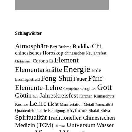
Schlagwörter
Atmosphäre
Chi
Buddha
Bazi
Brahma
chinesisches Horoskop
chinesisches Neujahrsfest
Element
Corona
Ei
Christentum
Energie
Elementarkräfte
Erde
Feng Shui
Fünf-
Feuer
Erdmagnetfeld
Gott
Elemente-Lehre
Geogitter
Gaspipeline
Göttin
Jahreskreisfest
Kirchen
Klimaschutz
Iran
Lehre
Licht
Kosmos
Manifestation
Metall
Potenzialfeld
Rhythmus
Quantenfeldtheorie
Reinigung
Shakti
Shiva
Spiritualität
Traditionellen Chinesischen
Universum
Medizin (TCM)
Wasser
Ukraine