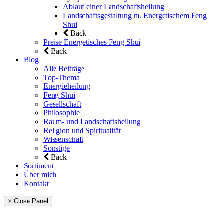
Ablauf einer Landschaftsheilung
Landschaftsgestaltung m. Energetischem Feng
Shui
Back
Preise Energetisches Feng Shui
Back
Blog
Alle Beiträge
Top-Thema
Energieheilung
Feng Shui
Gesellschaft
Philosophie
Raum- und Landschaftsheilung
Religion und Spiritualität
Wissenschaft
Sonstige
Back
Sortiment
Über mich
Kontakt
× Close Panel