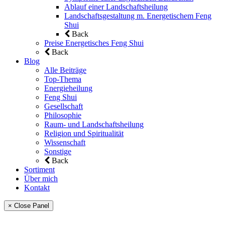
Ablauf einer Landschaftsheilung
Landschaftsgestaltung m. Energetischem Feng
Shui
Back
Preise Energetisches Feng Shui
Back
Blog
Alle Beiträge
Top-Thema
Energieheilung
Feng Shui
Gesellschaft
Philosophie
Raum- und Landschaftsheilung
Religion und Spiritualität
Wissenschaft
Sonstige
Back
Sortiment
Über mich
Kontakt
× Close Panel