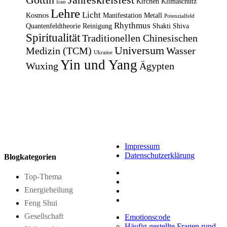
Kirchen
Klimaschutz
Iran
Lehre
Licht
Kosmos
Manifestation
Metall
Potenzialfeld
Rhythmus
Quantenfeldtheorie
Reinigung
Shakti
Shiva
Spiritualität
Traditionellen Chinesischen
Universum
Medizin (TCM)
Wasser
Ukraine
Yin und Yang
Wuxing
Ägypten
Impressum
Datenschutzerklärung
Blogkategorien
Top-Thema
Energieheilung
Feng Shui
Gesellschaft
Emotionscode
Häufig gestellte Fragen rund