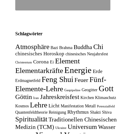
Schlagwörter
Atmosphäre
Chi
Buddha
Bazi
Brahma
chinesisches Horoskop
chinesisches Neujahrsfest
Element
Corona
Ei
Christentum
Energie
Elementarkräfte
Erde
Feng Shui
Fünf-
Feuer
Erdmagnetfeld
Gott
Elemente-Lehre
Geogitter
Gaspipeline
Göttin
Jahreskreisfest
Kirchen
Klimaschutz
Iran
Lehre
Licht
Kosmos
Manifestation
Metall
Potenzialfeld
Rhythmus
Quantenfeldtheorie
Reinigung
Shakti
Shiva
Spiritualität
Traditionellen Chinesischen
Universum
Medizin (TCM)
Wasser
Ukraine