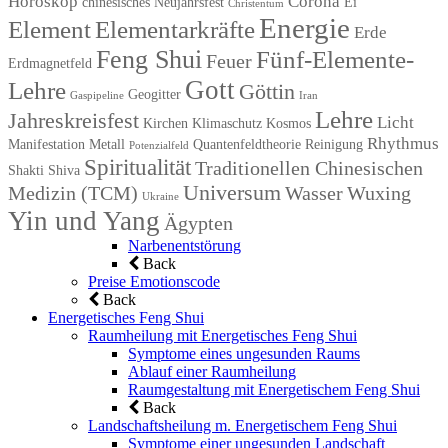
Horoskop
Corona
chinesisches Neujahrsfest
Ei
Christentum
Energie
Element
Elementarkräfte
Erde
Feng Shui
Fünf-Elemente-
Feuer
Erdmagnetfeld
Gott
Lehre
Göttin
Geogitter
Gaspipeline
Iran
Lehre
Jahreskreisfest
Licht
Kirchen
Klimaschutz
Kosmos
Rhythmus
Manifestation
Metall
Quantenfeldtheorie
Reinigung
Potenzialfeld
Spiritualität
Traditionellen Chinesischen
Shakti
Shiva
Universum
Medizin (TCM)
Wasser
Wuxing
Ukraine
Yin und Yang
Ägypten
Narbenentstörung
Back
Preise Emotionscode
Back
Energetisches Feng Shui
Raumheilung mit Energetisches Feng Shui
Symptome eines ungesunden Raums
Ablauf einer Raumheilung
Raumgestaltung mit Energetischem Feng Shui
Back
Landschaftsheilung m. Energetischem Feng Shui
Symptome einer ungesunden Landschaft