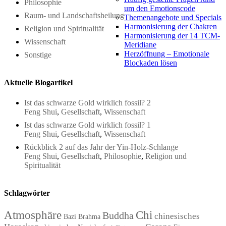
Philosophie
um den Emotionscode
Raum- und Landschaftsheilung
Themenangebote und Specials
Harmonisierung der Chakren
Religion und Spiritualität
Harmonisierung der 14 TCM-
Wissenschaft
Meridiane
Herzöffnung – Emotionale
Sonstige
Blockaden lösen
Aktuelle Blogartikel
Ist das schwarze Gold wirklich fossil? 2
Feng Shui
,
Gesellschaft
,
Wissenschaft
Ist das schwarze Gold wirklich fossil? 1
Feng Shui
,
Gesellschaft
,
Wissenschaft
Rückblick 2 auf das Jahr der Yin-Holz-Schlange
Feng Shui
,
Gesellschaft
,
Philosophie
,
Religion und
Spiritualität
Schlagwörter
Atmosphäre
Chi
Buddha
chinesisches
Bazi
Brahma