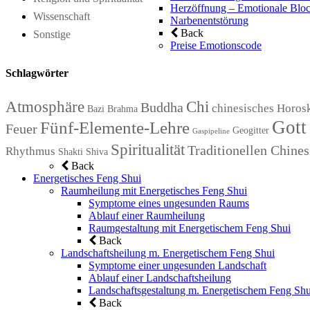
Herzöffnung – Emotionale Bloc
Wissenschaft
Narbenentstörung
Back
Sonstige
Preise Emotionscode
Schlagwörter
Atmosphäre
Chi
Buddha
chinesisches Horos
Bazi
Brahma
Gott
Fünf-Elemente-Lehre
Feuer
Geogitter
Gaspipeline
Spiritualität
Traditionellen Chin
Rhythmus
Shakti
Shiva
Back
Energetisches Feng Shui
Raumheilung mit Energetisches Feng Shui
Symptome eines ungesunden Raums
Ablauf einer Raumheilung
Raumgestaltung mit Energetischem Feng Shui
Back
Landschaftsheilung m. Energetischem Feng Shui
Symptome einer ungesunden Landschaft
Ablauf einer Landschaftsheilung
Landschaftsgestaltung m. Energetischem Feng Shu
Back