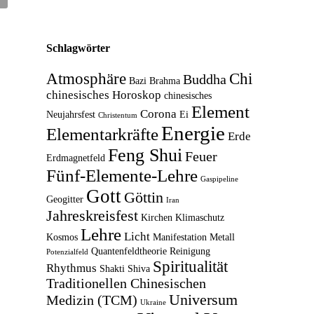
Schlagwörter
Atmosphäre
Chi
Buddha
Bazi
Brahma
chinesisches Horoskop
chinesisches
Element
Corona
Neujahrsfest
Ei
Christentum
Energie
Elementarkräfte
Erde
Feng Shui
Feuer
Erdmagnetfeld
Fünf-Elemente-Lehre
Gaspipeline
Gott
Göttin
Geogitter
Iran
Jahreskreisfest
Kirchen
Klimaschutz
Lehre
Licht
Kosmos
Manifestation
Metall
Quantenfeldtheorie
Reinigung
Potenzialfeld
Spiritualität
Rhythmus
Shakti
Shiva
Traditionellen Chinesischen
Universum
Medizin (TCM)
Ukraine