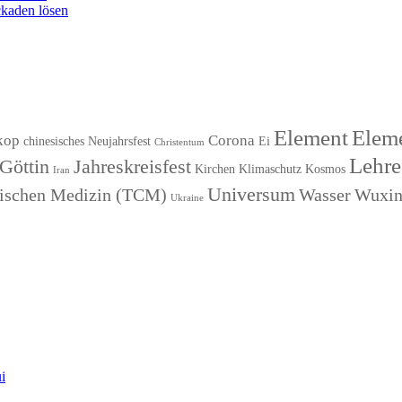
kaden lösen
Element
Eleme
kop
Corona
chinesisches Neujahrsfest
Ei
Christentum
Lehre
Göttin
Jahreskreisfest
Kirchen
Klimaschutz
Kosmos
Iran
Universum
esischen Medizin (TCM)
Wasser
Wuxi
Ukraine
i