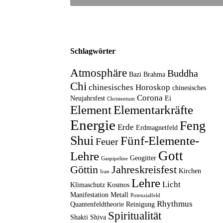
Schlagwörter
Atmosphäre
Buddha
Bazi
Brahma
Chi
chinesisches Horoskop
chinesisches
Corona
Neujahrsfest
Ei
Christentum
Element
Elementarkräfte
Energie
Feng
Erde
Erdmagnetfeld
Shui
Fünf-Elemente-
Feuer
Gott
Lehre
Geogitter
Gaspipeline
Göttin
Jahreskreisfest
Kirchen
Iran
Lehre
Licht
Klimaschutz
Kosmos
Manifestation
Metall
Potenzialfeld
Rhythmus
Quantenfeldtheorie
Reinigung
Spiritualität
Shakti
Shiva