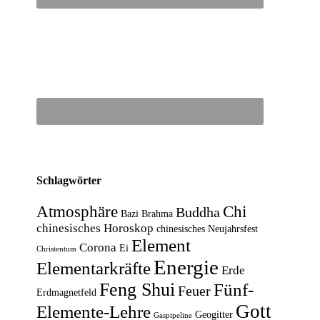
Schlagwörter
Atmosphäre
Chi
Buddha
Bazi
Brahma
chinesisches Horoskop
chinesisches Neujahrsfest
Element
Corona
Ei
Christentum
Energie
Elementarkräfte
Erde
Feng Shui
Fünf-
Feuer
Erdmagnetfeld
Gott
Elemente-Lehre
Geogitter
Gaspipeline