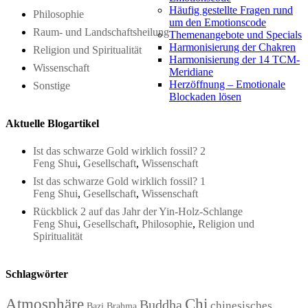
Häufig gestellte Fragen rund
Philosophie
um den Emotionscode
Raum- und Landschaftsheilung
Themenangebote und Specials
Harmonisierung der Chakren
Religion und Spiritualität
Harmonisierung der 14 TCM-
Wissenschaft
Meridiane
Herzöffnung – Emotionale
Sonstige
Blockaden lösen
Aktuelle Blogartikel
Ist das schwarze Gold wirklich fossil? 2
Feng Shui
,
Gesellschaft
,
Wissenschaft
Ist das schwarze Gold wirklich fossil? 1
Feng Shui
,
Gesellschaft
,
Wissenschaft
Rückblick 2 auf das Jahr der Yin-Holz-Schlange
Feng Shui
,
Gesellschaft
,
Philosophie
,
Religion und
Spiritualität
Schlagwörter
Atmosphäre
Chi
Buddha
chinesisches
Bazi
Brahma