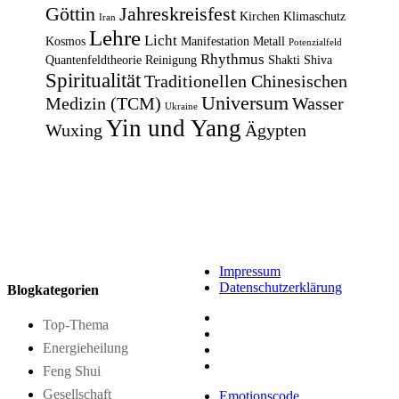
Göttin
Jahreskreisfest
Kirchen
Klimaschutz
Iran
Lehre
Licht
Kosmos
Manifestation
Metall
Potenzialfeld
Rhythmus
Quantenfeldtheorie
Reinigung
Shakti
Shiva
Spiritualität
Traditionellen Chinesischen
Universum
Medizin (TCM)
Wasser
Ukraine
Yin und Yang
Wuxing
Ägypten
Impressum
Datenschutzerklärung
Blogkategorien
Top-Thema
Energieheilung
Feng Shui
Gesellschaft
Emotionscode