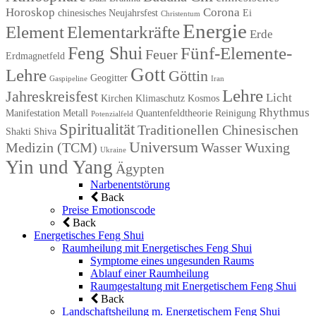
Horoskop
Corona
chinesisches Neujahrsfest
Ei
Christentum
Energie
Element
Elementarkräfte
Erde
Feng Shui
Fünf-Elemente-
Feuer
Erdmagnetfeld
Gott
Lehre
Göttin
Geogitter
Gaspipeline
Iran
Lehre
Jahreskreisfest
Licht
Kirchen
Klimaschutz
Kosmos
Rhythmus
Manifestation
Metall
Quantenfeldtheorie
Reinigung
Potenzialfeld
Spiritualität
Traditionellen Chinesischen
Shakti
Shiva
Universum
Medizin (TCM)
Wasser
Wuxing
Ukraine
Yin und Yang
Ägypten
Narbenentstörung
Back
Preise Emotionscode
Back
Energetisches Feng Shui
Raumheilung mit Energetisches Feng Shui
Symptome eines ungesunden Raums
Ablauf einer Raumheilung
Raumgestaltung mit Energetischem Feng Shui
Back
Landschaftsheilung m. Energetischem Feng Shui