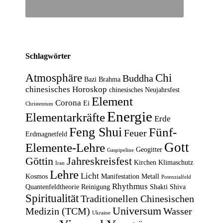
Schlagwörter
Atmosphäre
Chi
Buddha
Bazi
Brahma
chinesisches Horoskop
chinesisches Neujahrsfest
Element
Corona
Ei
Christentum
Energie
Elementarkräfte
Erde
Feng Shui
Fünf-
Feuer
Erdmagnetfeld
Gott
Elemente-Lehre
Geogitter
Gaspipeline
Göttin
Jahreskreisfest
Kirchen
Klimaschutz
Iran
Lehre
Licht
Kosmos
Manifestation
Metall
Potenzialfeld
Rhythmus
Quantenfeldtheorie
Reinigung
Shakti
Shiva
Spiritualität
Traditionellen Chinesischen
Universum
Medizin (TCM)
Wasser
Ukraine