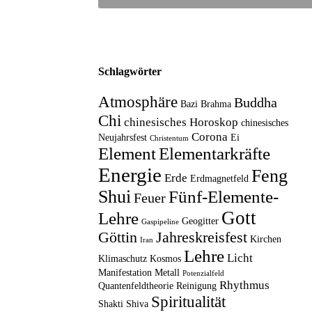
Schlagwörter
Atmosphäre
Buddha
Bazi
Brahma
Chi
chinesisches Horoskop
chinesisches
Corona
Neujahrsfest
Ei
Christentum
Element
Elementarkräfte
Energie
Feng
Erde
Erdmagnetfeld
Shui
Fünf-Elemente-
Feuer
Gott
Lehre
Geogitter
Gaspipeline
Göttin
Jahreskreisfest
Kirchen
Iran
Lehre
Licht
Klimaschutz
Kosmos
Manifestation
Metall
Potenzialfeld
Rhythmus
Quantenfeldtheorie
Reinigung
Spiritualität
Shakti
Shiva