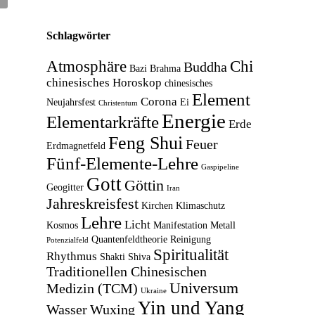
Schlagwörter
Atmosphäre
Chi
Buddha
Bazi
Brahma
chinesisches Horoskop
chinesisches
Element
Corona
Neujahrsfest
Ei
Christentum
Energie
Elementarkräfte
Erde
Feng Shui
Feuer
Erdmagnetfeld
Fünf-Elemente-Lehre
Gaspipeline
Gott
Göttin
Geogitter
Iran
Jahreskreisfest
Kirchen
Klimaschutz
Lehre
Licht
Kosmos
Manifestation
Metall
Quantenfeldtheorie
Reinigung
Potenzialfeld
Spiritualität
Rhythmus
Shakti
Shiva
Traditionellen Chinesischen
Universum
Medizin (TCM)
Ukraine
Yin und Yang
Wasser
Wuxing