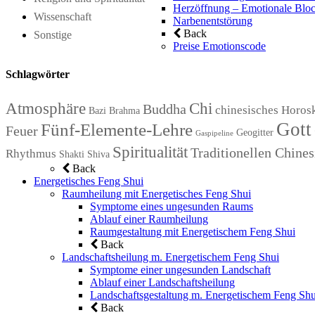
Herzöffnung – Emotionale Bloc
Wissenschaft
Narbenentstörung
Back
Sonstige
Preise Emotionscode
Schlagwörter
Atmosphäre
Chi
Buddha
chinesisches Horos
Bazi
Brahma
Gott
Fünf-Elemente-Lehre
Feuer
Geogitter
Gaspipeline
Spiritualität
Traditionellen Chin
Rhythmus
Shakti
Shiva
Back
Energetisches Feng Shui
Raumheilung mit Energetisches Feng Shui
Symptome eines ungesunden Raums
Ablauf einer Raumheilung
Raumgestaltung mit Energetischem Feng Shui
Back
Landschaftsheilung m. Energetischem Feng Shui
Symptome einer ungesunden Landschaft
Ablauf einer Landschaftsheilung
Landschaftsgestaltung m. Energetischem Feng Shu
Back