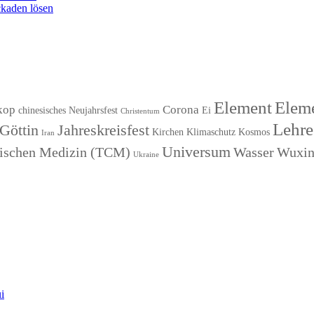
kaden lösen
Element
Eleme
kop
Corona
chinesisches Neujahrsfest
Ei
Christentum
Lehre
Göttin
Jahreskreisfest
Kirchen
Klimaschutz
Kosmos
Iran
Universum
esischen Medizin (TCM)
Wasser
Wuxi
Ukraine
i