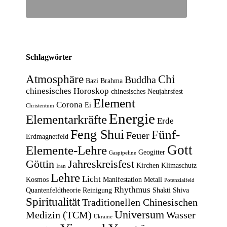
Schlagwörter
Atmosphäre
Chi
Buddha
Bazi
Brahma
chinesisches Horoskop
chinesisches Neujahrsfest
Element
Corona
Ei
Christentum
Energie
Elementarkräfte
Erde
Feng Shui
Fünf-
Feuer
Erdmagnetfeld
Gott
Elemente-Lehre
Geogitter
Gaspipeline
Göttin
Jahreskreisfest
Kirchen
Klimaschutz
Iran
Lehre
Licht
Kosmos
Manifestation
Metall
Potenzialfeld
Rhythmus
Quantenfeldtheorie
Reinigung
Shakti
Shiva
Spiritualität
Traditionellen Chinesischen
Universum
Medizin (TCM)
Wasser
Ukraine