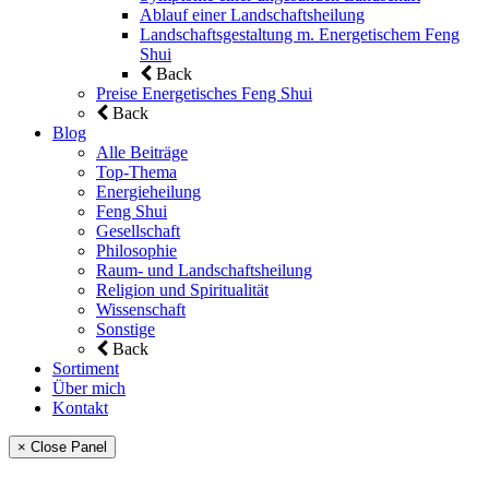
Ablauf einer Landschaftsheilung
Landschaftsgestaltung m. Energetischem Feng
Shui
Back
Preise Energetisches Feng Shui
Back
Blog
Alle Beiträge
Top-Thema
Energieheilung
Feng Shui
Gesellschaft
Philosophie
Raum- und Landschaftsheilung
Religion und Spiritualität
Wissenschaft
Sonstige
Back
Sortiment
Über mich
Kontakt
× Close Panel