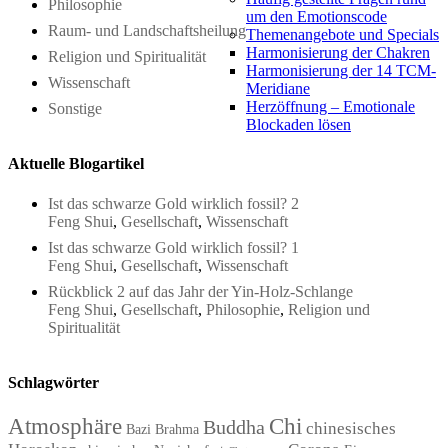
Philosophie
um den Emotionscode
Raum- und Landschaftsheilung
Themenangebote und Specials
Harmonisierung der Chakren
Religion und Spiritualität
Harmonisierung der 14 TCM-
Wissenschaft
Meridiane
Herzöffnung – Emotionale
Sonstige
Blockaden lösen
Aktuelle Blogartikel
Ist das schwarze Gold wirklich fossil? 2
Feng Shui
,
Gesellschaft
,
Wissenschaft
Ist das schwarze Gold wirklich fossil? 1
Feng Shui
,
Gesellschaft
,
Wissenschaft
Rückblick 2 auf das Jahr der Yin-Holz-Schlange
Feng Shui
,
Gesellschaft
,
Philosophie
,
Religion und
Spiritualität
Schlagwörter
Atmosphäre
Chi
Buddha
chinesisches
Bazi
Brahma