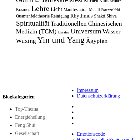
Kirchen
Klimaschutz
Iran
Lehre
Licht
Kosmos
Manifestation
Metall
Potenzialfeld
Rhythmus
Quantenfeldtheorie
Reinigung
Shakti
Shiva
Spiritualität
Traditionellen Chinesischen
Universum
Medizin (TCM)
Wasser
Ukraine
Yin und Yang
Wuxing
Ägypten
Impressum
Datenschutzerklärung
Blogkategorien
Top-Thema
Energieheilung
Feng Shui
Gesellschaft
Emotionscode
Häufig gestellte Fragen rund