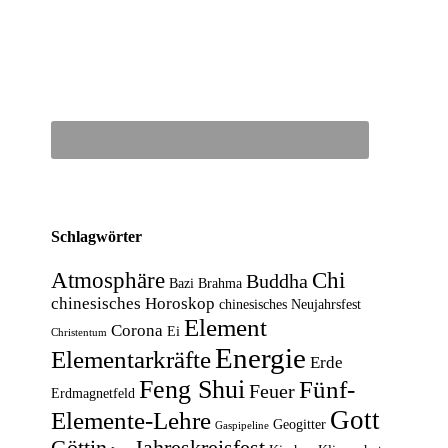
Schlagwörter
Atmosphäre
Chi
Buddha
Bazi
Brahma
chinesisches Horoskop
chinesisches Neujahrsfest
Element
Corona
Ei
Christentum
Energie
Elementarkräfte
Erde
Feng Shui
Fünf-
Feuer
Erdmagnetfeld
Gott
Elemente-Lehre
Geogitter
Gaspipeline
Göttin
Jahreskreisfest