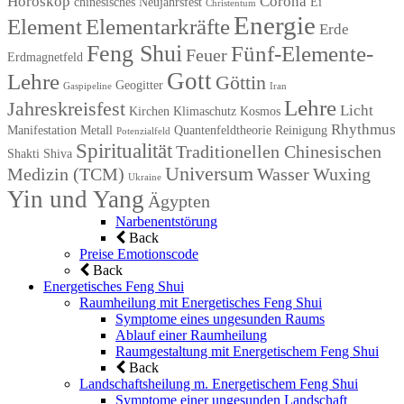
Horoskop
Corona
chinesisches Neujahrsfest
Ei
Christentum
Energie
Element
Elementarkräfte
Erde
Feng Shui
Fünf-Elemente-
Feuer
Erdmagnetfeld
Gott
Lehre
Göttin
Geogitter
Gaspipeline
Iran
Lehre
Jahreskreisfest
Licht
Kirchen
Klimaschutz
Kosmos
Rhythmus
Manifestation
Metall
Quantenfeldtheorie
Reinigung
Potenzialfeld
Spiritualität
Traditionellen Chinesischen
Shakti
Shiva
Universum
Medizin (TCM)
Wasser
Wuxing
Ukraine
Yin und Yang
Ägypten
Narbenentstörung
Back
Preise Emotionscode
Back
Energetisches Feng Shui
Raumheilung mit Energetisches Feng Shui
Symptome eines ungesunden Raums
Ablauf einer Raumheilung
Raumgestaltung mit Energetischem Feng Shui
Back
Landschaftsheilung m. Energetischem Feng Shui
Symptome einer ungesunden Landschaft