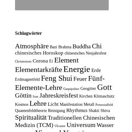
Schlagwörter
Atmosphäre
Chi
Buddha
Bazi
Brahma
chinesisches Horoskop
chinesisches Neujahrsfest
Element
Corona
Ei
Christentum
Energie
Elementarkräfte
Erde
Feng Shui
Fünf-
Feuer
Erdmagnetfeld
Gott
Elemente-Lehre
Geogitter
Gaspipeline
Göttin
Jahreskreisfest
Kirchen
Klimaschutz
Iran
Lehre
Licht
Kosmos
Manifestation
Metall
Potenzialfeld
Rhythmus
Quantenfeldtheorie
Reinigung
Shakti
Shiva
Spiritualität
Traditionellen Chinesischen
Universum
Medizin (TCM)
Wasser
Ukraine