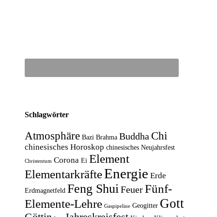
Schlagwörter
Atmosphäre
Chi
Buddha
Bazi
Brahma
chinesisches Horoskop
chinesisches Neujahrsfest
Element
Corona
Ei
Christentum
Energie
Elementarkräfte
Erde
Feng Shui
Fünf-
Feuer
Erdmagnetfeld
Gott
Elemente-Lehre
Geogitter
Gaspipeline
Göttin
Jahreskreisfest