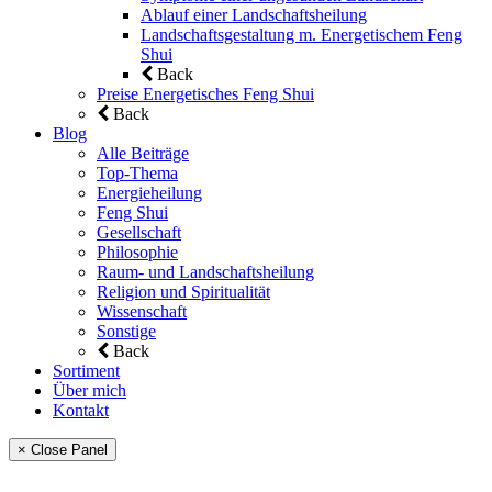
Ablauf einer Landschaftsheilung
Landschaftsgestaltung m. Energetischem Feng
Shui
Back
Preise Energetisches Feng Shui
Back
Blog
Alle Beiträge
Top-Thema
Energieheilung
Feng Shui
Gesellschaft
Philosophie
Raum- und Landschaftsheilung
Religion und Spiritualität
Wissenschaft
Sonstige
Back
Sortiment
Über mich
Kontakt
× Close Panel