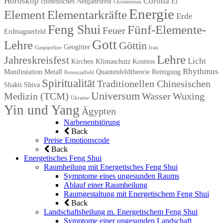
Horoskop
Corona
chinesisches Neujahrsfest
Ei
Christentum
Energie
Element
Elementarkräfte
Erde
Feng Shui
Fünf-Elemente-
Feuer
Erdmagnetfeld
Gott
Lehre
Göttin
Geogitter
Gaspipeline
Iran
Lehre
Jahreskreisfest
Licht
Kirchen
Klimaschutz
Kosmos
Rhythmus
Manifestation
Metall
Quantenfeldtheorie
Reinigung
Potenzialfeld
Spiritualität
Traditionellen Chinesischen
Shakti
Shiva
Universum
Medizin (TCM)
Wasser
Wuxing
Ukraine
Yin und Yang
Ägypten
Narbenentstörung
Back
Preise Emotionscode
Back
Energetisches Feng Shui
Raumheilung mit Energetisches Feng Shui
Symptome eines ungesunden Raums
Ablauf einer Raumheilung
Raumgestaltung mit Energetischem Feng Shui
Back
Landschaftsheilung m. Energetischem Feng Shui
Symptome einer ungesunden Landschaft