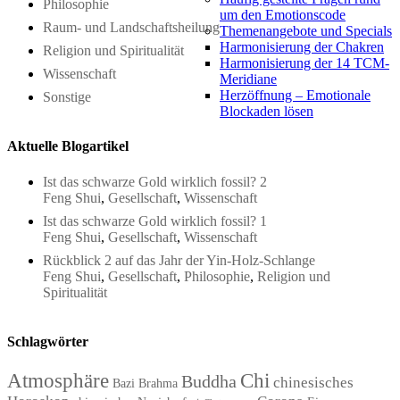
Philosophie
um den Emotionscode
Raum- und Landschaftsheilung
Themenangebote und Specials
Harmonisierung der Chakren
Religion und Spiritualität
Harmonisierung der 14 TCM-
Wissenschaft
Meridiane
Herzöffnung – Emotionale
Sonstige
Blockaden lösen
Aktuelle Blogartikel
Ist das schwarze Gold wirklich fossil? 2
Feng Shui
,
Gesellschaft
,
Wissenschaft
Ist das schwarze Gold wirklich fossil? 1
Feng Shui
,
Gesellschaft
,
Wissenschaft
Rückblick 2 auf das Jahr der Yin-Holz-Schlange
Feng Shui
,
Gesellschaft
,
Philosophie
,
Religion und
Spiritualität
Schlagwörter
Atmosphäre
Chi
Buddha
chinesisches
Bazi
Brahma