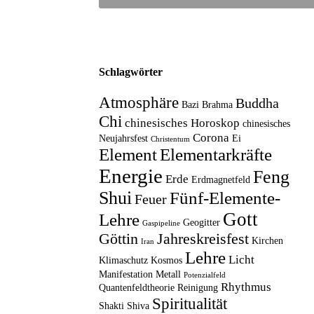
Schlagwörter
Atmosphäre
Buddha
Bazi
Brahma
Chi
chinesisches Horoskop
chinesisches
Corona
Neujahrsfest
Ei
Christentum
Element
Elementarkräfte
Energie
Feng
Erde
Erdmagnetfeld
Shui
Fünf-Elemente-
Feuer
Gott
Lehre
Geogitter
Gaspipeline
Göttin
Jahreskreisfest
Kirchen
Iran
Lehre
Licht
Klimaschutz
Kosmos
Manifestation
Metall
Potenzialfeld
Rhythmus
Quantenfeldtheorie
Reinigung
Spiritualität
Shakti
Shiva