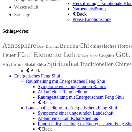
Herzöffnung – Emotionale Bloc
Wissenschaft
Narbenentstörung
Back
Sonstige
Preise Emotionscode
Schlagwörter
Atmosphäre
Chi
Buddha
chinesisches Horos
Bazi
Brahma
Gott
Fünf-Elemente-Lehre
Feuer
Geogitter
Gaspipeline
Spiritualität
Traditionellen Chin
Rhythmus
Shakti
Shiva
Back
Energetisches Feng Shui
Raumheilung mit Energetisches Feng Shui
Symptome eines ungesunden Raums
Ablauf einer Raumheilung
Raumgestaltung mit Energetischem Feng Shui
Back
Landschaftsheilung m. Energetischem Feng Shui
Symptome einer ungesunden Landschaft
Ablauf einer Landschaftsheilung
Landschaftsgestaltung m. Energetischem Feng Shu
Back