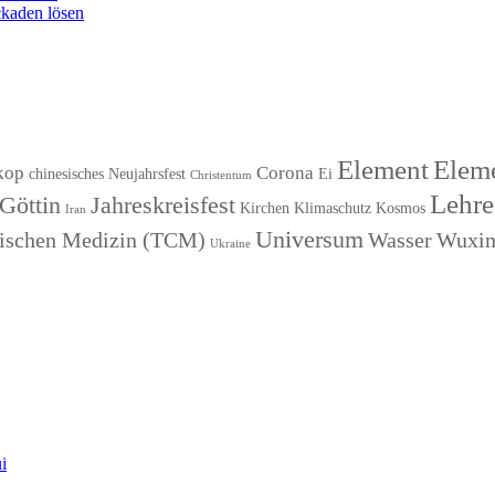
kaden lösen
Element
Eleme
kop
Corona
chinesisches Neujahrsfest
Ei
Christentum
Lehre
Göttin
Jahreskreisfest
Kirchen
Klimaschutz
Kosmos
Iran
Universum
esischen Medizin (TCM)
Wasser
Wuxi
Ukraine
i