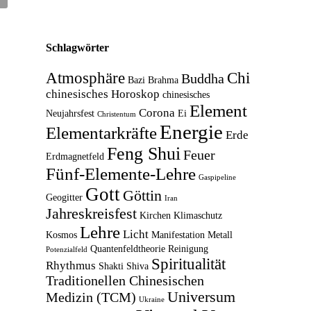
Schlagwörter
Atmosphäre
Chi
Buddha
Bazi
Brahma
chinesisches Horoskop
chinesisches
Element
Corona
Neujahrsfest
Ei
Christentum
Energie
Elementarkräfte
Erde
Feng Shui
Feuer
Erdmagnetfeld
Fünf-Elemente-Lehre
Gaspipeline
Gott
Göttin
Geogitter
Iran
Jahreskreisfest
Kirchen
Klimaschutz
Lehre
Licht
Kosmos
Manifestation
Metall
Quantenfeldtheorie
Reinigung
Potenzialfeld
Spiritualität
Rhythmus
Shakti
Shiva
Traditionellen Chinesischen
Universum
Medizin (TCM)
Ukraine