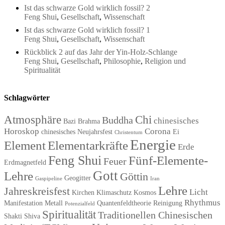
Ist das schwarze Gold wirklich fossil? 2
Feng Shui
,
Gesellschaft
,
Wissenschaft
Ist das schwarze Gold wirklich fossil? 1
Feng Shui
,
Gesellschaft
,
Wissenschaft
Rückblick 2 auf das Jahr der Yin-Holz-Schlange
Feng Shui
,
Gesellschaft
,
Philosophie
,
Religion und
Spiritualität
Schlagwörter
Atmosphäre
Chi
Buddha
chinesisches
Bazi
Brahma
Horoskop
Corona
chinesisches Neujahrsfest
Ei
Christentum
Energie
Element
Elementarkräfte
Erde
Feng Shui
Fünf-Elemente-
Feuer
Erdmagnetfeld
Gott
Lehre
Göttin
Geogitter
Gaspipeline
Iran
Lehre
Jahreskreisfest
Licht
Kirchen
Klimaschutz
Kosmos
Rhythmus
Manifestation
Metall
Quantenfeldtheorie
Reinigung
Potenzialfeld
Spiritualität
Traditionellen Chinesischen
Shakti
Shiva