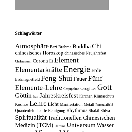
Schlagwörter
Atmosphäre
Chi
Buddha
Bazi
Brahma
chinesisches Horoskop
chinesisches Neujahrsfest
Element
Corona
Ei
Christentum
Energie
Elementarkräfte
Erde
Feng Shui
Fünf-
Feuer
Erdmagnetfeld
Gott
Elemente-Lehre
Geogitter
Gaspipeline
Göttin
Jahreskreisfest
Kirchen
Klimaschutz
Iran
Lehre
Licht
Kosmos
Manifestation
Metall
Potenzialfeld
Rhythmus
Quantenfeldtheorie
Reinigung
Shakti
Shiva
Spiritualität
Traditionellen Chinesischen
Universum
Medizin (TCM)
Wasser
Ukraine