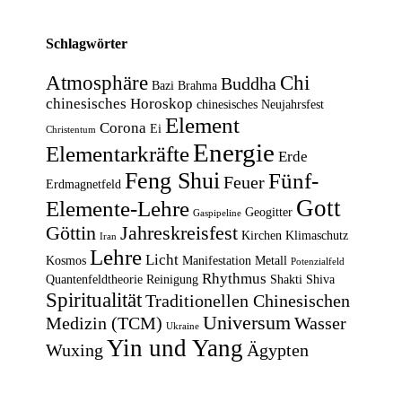
Schlagwörter
Atmosphäre
Chi
Buddha
Bazi
Brahma
chinesisches Horoskop
chinesisches Neujahrsfest
Element
Corona
Ei
Christentum
Energie
Elementarkräfte
Erde
Feng Shui
Fünf-
Feuer
Erdmagnetfeld
Gott
Elemente-Lehre
Geogitter
Gaspipeline
Göttin
Jahreskreisfest
Kirchen
Klimaschutz
Iran
Lehre
Licht
Kosmos
Manifestation
Metall
Potenzialfeld
Rhythmus
Quantenfeldtheorie
Reinigung
Shakti
Shiva
Spiritualität
Traditionellen Chinesischen
Universum
Medizin (TCM)
Wasser
Ukraine
Yin und Yang
Wuxing
Ägypten