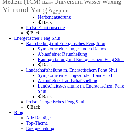
Universum
Medizin (TCM)
Wasser
Wuxing
Ukraine
Yin und Yang
Ägypten
Narbenentstörung
Back
Preise Emotionscode
Back
Energetisches Feng Shui
Raumheilung mit Energetisches Feng Shui
Symptome eines ungesunden Raums
Ablauf einer Raumheilung
Raumgestaltung mit Energetischem Feng Shui
Back
Landschaftsheilung m. Energetischem Feng Shui
Symptome einer ungesunden Landschaft
Ablauf einer Landschaftsheilung
Landschaftsgestaltung m. Energetischem Feng
Shui
Back
Preise Energetisches Feng Shui
Back
Blog
Alle Beiträge
Top-Thema
Energieheilung