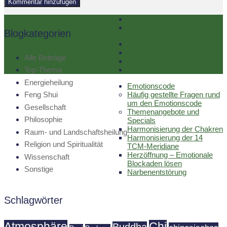
Impressum
Datenschutzerklärung
Blogkategorien
Alle Beiträge
Top-Thema
Energieheilung
Emotionscode
Häufig gestellte Fragen rund
Feng Shui
um den Emotionscode
Gesellschaft
Themenangebote und
Philosophie
Specials
Harmonisierung der Chakren
Raum- und Landschaftsheilung
Harmonisierung der 14
Religion und Spiritualität
TCM-Meridiane
Herzöffnung – Emotionale
Wissenschaft
Blockaden lösen
Sonstige
Narbenentstörung
Schlagwörter
Atmosphäre
Chi
Buddha