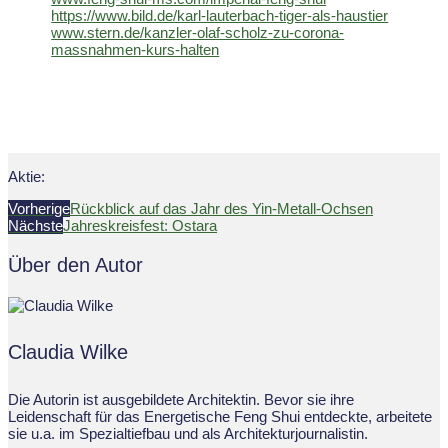
https://www.bild.de/karl-lauterbach-tiger-als-haustier
www.stern.de/kanzler-olaf-scholz-zu-corona-
massnahmen-kurs-halten
Aktie:
Vorherige
Rückblick auf das Jahr des Yin-Metall-Ochsen
Nächste
Jahreskreisfest: Ostara
Über den Autor
Claudia Wilke
Die Autorin ist ausgebildete Architektin. Bevor sie ihre
Leidenschaft für das Energetische Feng Shui entdeckte, arbeitete
sie u.a. im Spezialtiefbau und als Architekturjournalistin.