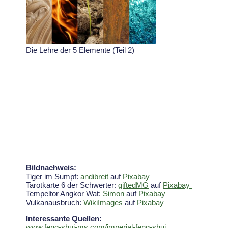
Die Lehre der 5 Elemente (Teil 2)
Bildnachweis:
Tiger im Sumpf:
andibreit
auf
Pixabay
Tarotkarte 6 der Schwerter:
giftedMG
auf
Pixabay
Tempeltor Angkor Wat:
Simon
auf
Pixabay
Vulkanausbruch:
WikiImages
auf
Pixabay
Interessante Quellen:
www.feng-shui-ms.com/imperial-feng-shui