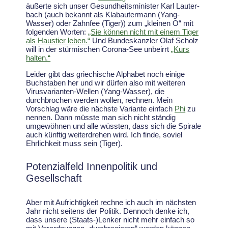
äußerte sich unser Gesundheitsminister Karl Lauter-
bach (auch bekannt als Klabautermann (Yang-
Wasser) oder Zahnfee (Tiger)) zum „kleinen O“ mit
folgenden Worten:
„Sie können nicht mit einem Tiger
als Haustier leben.“
Und Bundeskanzler Olaf Scholz
will in der stürmischen Corona-See unbeirrt
„Kurs
halten.“
Leider gibt das griechische Alphabet noch einige
Buchstaben her und wir dürfen also mit weiteren
Virusvarianten-Wellen (Yang-Wasser), die
durchbrochen werden wollen, rechnen. Mein
Vorschlag wäre die nächste Variante einfach
Phi
zu
nennen. Dann müsste man sich nicht ständig
umgewöhnen und alle wüssten, dass sich die Spirale
auch künftig weiterdrehen wird. Ich finde, soviel
Ehrlichkeit muss sein (Tiger).
Potenzialfeld Innenpolitik und
Gesellschaft
Aber mit Aufrichtigkeit rechne ich auch im nächsten
Jahr nicht seitens der Politik. Dennoch denke ich,
dass unsere (Staats-)Lenker nicht mehr einfach so