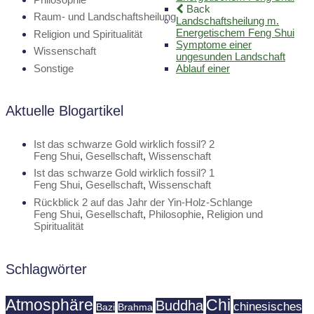
Back
Raum- und Landschaftsheilung
Landschaftsheilung m.
Energetischem Feng Shui
Religion und Spiritualität
Symptome einer
Wissenschaft
ungesunden Landschaft
Ablauf einer
Sonstige
Aktuelle Blogartikel
Ist das schwarze Gold wirklich fossil? 2
Feng Shui
,
Gesellschaft
,
Wissenschaft
Ist das schwarze Gold wirklich fossil? 1
Feng Shui
,
Gesellschaft
,
Wissenschaft
Rückblick 2 auf das Jahr der Yin-Holz-Schlange
Feng Shui
,
Gesellschaft
,
Philosophie
,
Religion und
Spiritualität
Schlagwörter
Atmosphäre
Chi
Buddha
chinesisches
Bazi
Brahma