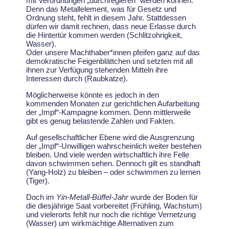
mit Verordnungen „durchregieren“ werden können.
Denn das Metallelement, was für Gesetz und
Ordnung steht, fehlt in diesem Jahr. Stattdessen
dürfen wir damit rechnen, dass neue Erlasse durch
die Hintertür kommen werden (Schlitzohrigkeit,
Wasser).
Oder unsere Machthaber*innen pfeifen ganz auf das
demokratische Feigenblättchen und setzten mit all
ihnen zur Verfügung stehenden Mitteln ihre
Interessen durch (Raubkatze).
Möglicherweise könnte es jedoch in den
kommenden Monaten zur gerichtlichen Aufarbeitung
der „Impf“-Kampagne kommen. Denn mittlerweile
gibt es genug belastende Zahlen und Fakten.
Auf gesellschaftlicher Ebene wird die Ausgrenzung
der „Impf“-Unwilligen wahrscheinlich weiter bestehen
bleiben. Und viele werden wirtschaftlich ihre Felle
davon schwimmen sehen. Dennoch gilt es standhaft
(Yang-Holz) zu bleiben – oder schwimmen zu lernen
(Tiger).
Doch im
Yin-Metall-Büffel-Jahr
wurde der Boden für
die diesjährige Saat vorbereitet (Frühling, Wachstum)
und vielerorts fehlt nur noch die richtige Vernetzung
(Wasser) um wirkmächtige Alternativen zum