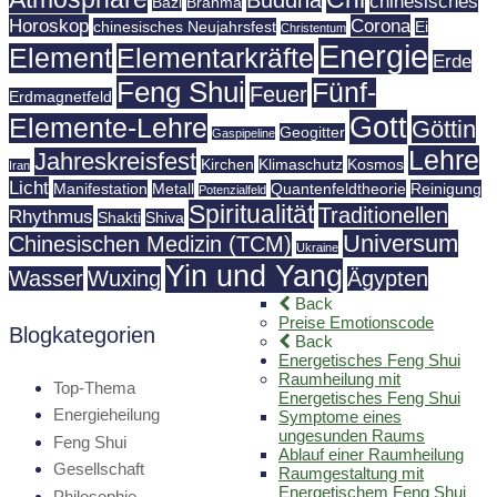
chinesisches
Bazi
Brahma
Horoskop
Corona
chinesisches Neujahrsfest
Ei
Christentum
Energie
Element
Elementarkräfte
Erde
Feng Shui
Fünf-
Feuer
Erdmagnetfeld
Gott
Elemente-Lehre
Göttin
Geogitter
Gaspipeline
Lehre
Jahreskreisfest
Kirchen
Klimaschutz
Kosmos
Iran
Licht
Manifestation
Metall
Quantenfeldtheorie
Reinigung
Potenzialfeld
Spiritualität
Traditionellen
Rhythmus
Shakti
Shiva
Universum
Chinesischen Medizin (TCM)
Ukraine
Yin und Yang
Wasser
Wuxing
Ägypten
Back
Preise Emotionscode
Blogkategorien
Back
Energetisches Feng Shui
Raumheilung mit
Top-Thema
Energetisches Feng Shui
Energieheilung
Symptome eines
ungesunden Raums
Feng Shui
Ablauf einer Raumheilung
Gesellschaft
Raumgestaltung mit
Energetischem Feng Shui
Philosophie