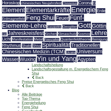
Horoskop
Corona
chinesisches Neujahrsfest
Ei
Christentum
Energie
Element
Elementarkräfte
Erde
Feng Shui
Fünf-
Feuer
Erdmagnetfeld
Gott
Elemente-Lehre
Göttin
Geogitter
Gaspipeline
Lehre
Jahreskreisfest
Kirchen
Klimaschutz
Kosmos
Iran
Licht
Manifestation
Metall
Quantenfeldtheorie
Reinigung
Potenzialfeld
Spiritualität
Traditionellen
Rhythmus
Shakti
Shiva
Universum
Chinesischen Medizin (TCM)
Ukraine
Yin und Yang
Wasser
Wuxing
Ägypten
Landschaftsheilung
Landschaftsgestaltung m. Energetischem Feng
Shui
Back
Preise Energetisches Feng Shui
Back
Blog
Alle Beiträge
Top-Thema
Energieheilung
Feng Shui