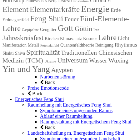
Horoskop
Corona
chinesisches Neujahrsfest
Ei
Christentum
Energie
Element
Elementarkräfte
Erde
Feng Shui
Fünf-Elemente-
Feuer
Erdmagnetfeld
Gott
Lehre
Göttin
Geogitter
Gaspipeline
Iran
Lehre
Jahreskreisfest
Licht
Kirchen
Klimaschutz
Kosmos
Rhythmus
Manifestation
Metall
Quantenfeldtheorie
Reinigung
Potenzialfeld
Spiritualität
Traditionellen Chinesischen
Shakti
Shiva
Universum
Medizin (TCM)
Wasser
Wuxing
Ukraine
Yin und Yang
Ägypten
Narbenentstörung
Back
Preise Emotionscode
Back
Energetisches Feng Shui
Raumheilung mit Energetisches Feng Shui
Symptome eines ungesunden Raums
Ablauf einer Raumheilung
Raumgestaltung mit Energetischem Feng Shui
Back
Landschaftsheilung m. Energetischem Feng Shui
Symptome einer ungesunden Landschaft