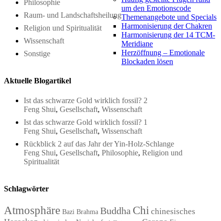
Philosophie
um den Emotionscode
Raum- und Landschaftsheilung
Themenangebote und Specials
Harmonisierung der Chakren
Religion und Spiritualität
Harmonisierung der 14 TCM-
Wissenschaft
Meridiane
Herzöffnung – Emotionale
Sonstige
Blockaden lösen
Aktuelle Blogartikel
Ist das schwarze Gold wirklich fossil? 2
Feng Shui
,
Gesellschaft
,
Wissenschaft
Ist das schwarze Gold wirklich fossil? 1
Feng Shui
,
Gesellschaft
,
Wissenschaft
Rückblick 2 auf das Jahr der Yin-Holz-Schlange
Feng Shui
,
Gesellschaft
,
Philosophie
,
Religion und
Spiritualität
Schlagwörter
Atmosphäre
Chi
Buddha
chinesisches
Bazi
Brahma