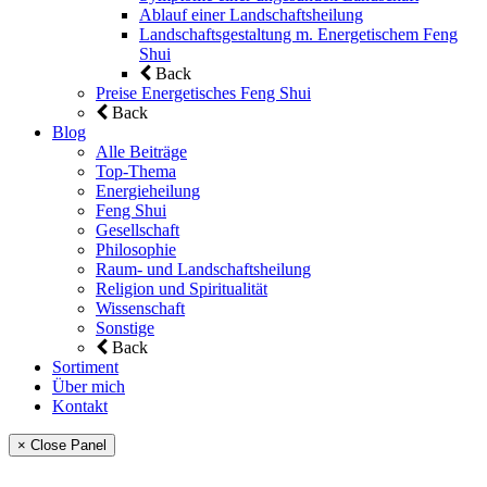
Ablauf einer Landschaftsheilung
Landschaftsgestaltung m. Energetischem Feng
Shui
Back
Preise Energetisches Feng Shui
Back
Blog
Alle Beiträge
Top-Thema
Energieheilung
Feng Shui
Gesellschaft
Philosophie
Raum- und Landschaftsheilung
Religion und Spiritualität
Wissenschaft
Sonstige
Back
Sortiment
Über mich
Kontakt
× Close Panel