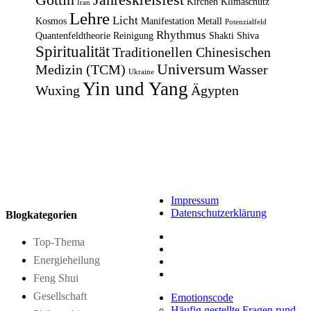
Kirchen
Klimaschutz
Iran
Lehre
Licht
Kosmos
Manifestation
Metall
Potenzialfeld
Rhythmus
Quantenfeldtheorie
Reinigung
Shakti
Shiva
Spiritualität
Traditionellen Chinesischen
Universum
Medizin (TCM)
Wasser
Ukraine
Yin und Yang
Wuxing
Ägypten
Impressum
Datenschutzerklärung
Blogkategorien
Top-Thema
Energieheilung
Feng Shui
Gesellschaft
Emotionscode
Häufig gestellte Fragen rund