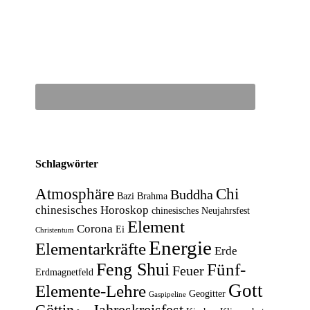
Schlagwörter
Atmosphäre
Chi
Buddha
Bazi
Brahma
chinesisches Horoskop
chinesisches Neujahrsfest
Element
Corona
Ei
Christentum
Energie
Elementarkräfte
Erde
Feng Shui
Fünf-
Feuer
Erdmagnetfeld
Gott
Elemente-Lehre
Geogitter
Gaspipeline
Göttin
Jahreskreisfest