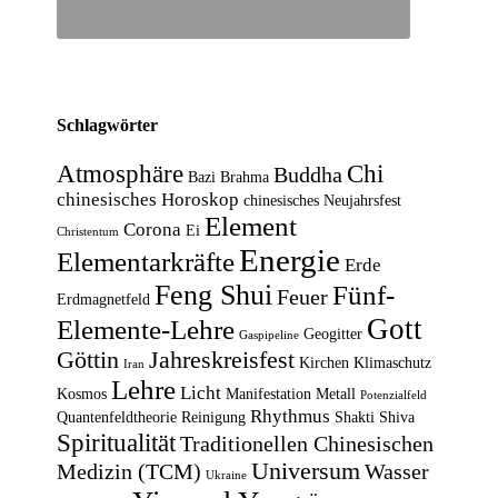
Schlagwörter
Atmosphäre
Chi
Buddha
Bazi
Brahma
chinesisches Horoskop
chinesisches Neujahrsfest
Element
Corona
Ei
Christentum
Energie
Elementarkräfte
Erde
Feng Shui
Fünf-
Feuer
Erdmagnetfeld
Gott
Elemente-Lehre
Geogitter
Gaspipeline
Göttin
Jahreskreisfest
Kirchen
Klimaschutz
Iran
Lehre
Licht
Kosmos
Manifestation
Metall
Potenzialfeld
Rhythmus
Quantenfeldtheorie
Reinigung
Shakti
Shiva
Spiritualität
Traditionellen Chinesischen
Universum
Medizin (TCM)
Wasser
Ukraine