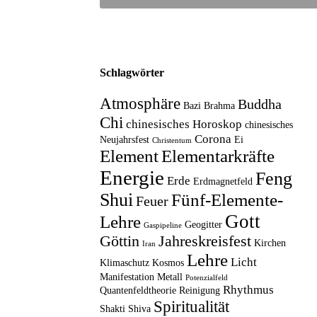
Schlagwörter
Atmosphäre
Buddha
Bazi
Brahma
Chi
chinesisches Horoskop
chinesisches
Corona
Neujahrsfest
Ei
Christentum
Element
Elementarkräfte
Energie
Feng
Erde
Erdmagnetfeld
Shui
Fünf-Elemente-
Feuer
Gott
Lehre
Geogitter
Gaspipeline
Göttin
Jahreskreisfest
Kirchen
Iran
Lehre
Licht
Klimaschutz
Kosmos
Manifestation
Metall
Potenzialfeld
Rhythmus
Quantenfeldtheorie
Reinigung
Spiritualität
Shakti
Shiva