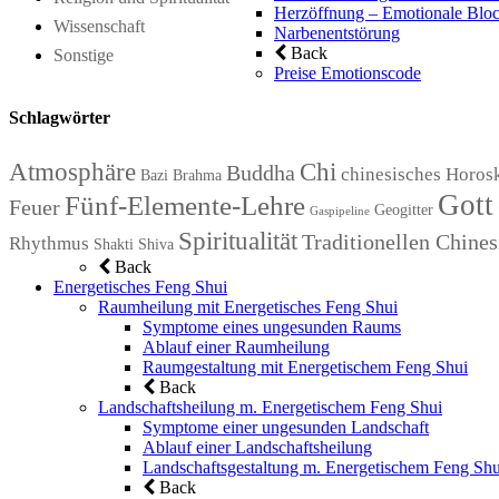
Herzöffnung – Emotionale Bloc
Wissenschaft
Narbenentstörung
Back
Sonstige
Preise Emotionscode
Schlagwörter
Atmosphäre
Chi
Buddha
chinesisches Horos
Bazi
Brahma
Gott
Fünf-Elemente-Lehre
Feuer
Geogitter
Gaspipeline
Spiritualität
Traditionellen Chin
Rhythmus
Shakti
Shiva
Back
Energetisches Feng Shui
Raumheilung mit Energetisches Feng Shui
Symptome eines ungesunden Raums
Ablauf einer Raumheilung
Raumgestaltung mit Energetischem Feng Shui
Back
Landschaftsheilung m. Energetischem Feng Shui
Symptome einer ungesunden Landschaft
Ablauf einer Landschaftsheilung
Landschaftsgestaltung m. Energetischem Feng Shu
Back