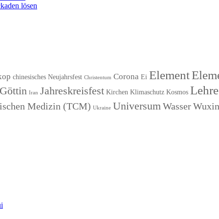
kaden lösen
Element
Eleme
kop
Corona
chinesisches Neujahrsfest
Ei
Christentum
Lehre
Göttin
Jahreskreisfest
Kirchen
Klimaschutz
Kosmos
Iran
Universum
esischen Medizin (TCM)
Wasser
Wuxi
Ukraine
i