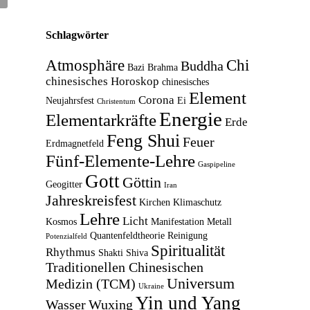
Schlagwörter
Atmosphäre
Chi
Buddha
Bazi
Brahma
chinesisches Horoskop
chinesisches
Element
Corona
Neujahrsfest
Ei
Christentum
Energie
Elementarkräfte
Erde
Feng Shui
Feuer
Erdmagnetfeld
Fünf-Elemente-Lehre
Gaspipeline
Gott
Göttin
Geogitter
Iran
Jahreskreisfest
Kirchen
Klimaschutz
Lehre
Licht
Kosmos
Manifestation
Metall
Quantenfeldtheorie
Reinigung
Potenzialfeld
Spiritualität
Rhythmus
Shakti
Shiva
Traditionellen Chinesischen
Universum
Medizin (TCM)
Ukraine
Yin und Yang
Wasser
Wuxing