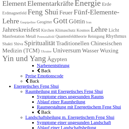
Energie
Element
Elementarkräfte
Erde
Feng Shui
Fünf-Elemente-
Feuer
Erdmagnetfeld
Gott
Lehre
Göttin
Geogitter
Gaspipeline
Iran
Lehre
Jahreskreisfest
Licht
Kirchen
Klimaschutz
Kosmos
Rhythmus
Manifestation
Metall
Quantenfeldtheorie
Reinigung
Potenzialfeld
Spiritualität
Traditionellen Chinesischen
Shakti
Shiva
Universum
Medizin (TCM)
Wasser
Wuxing
Ukraine
Yin und Yang
Ägypten
Narbenentstörung
Back
Preise Emotionscode
Back
Energetisches Feng Shui
Raumheilung mit Energetisches Feng Shui
Symptome eines ungesunden Raums
Ablauf einer Raumheilung
Raumgestaltung mit Energetischem Feng Shui
Back
Landschaftsheilung m. Energetischem Feng Shui
Symptome einer ungesunden Landschaft
Ablauf einer Landschaftsheilung