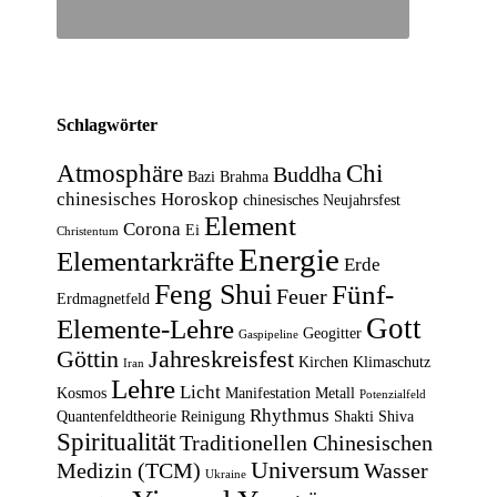
Schlagwörter
Atmosphäre
Chi
Buddha
Bazi
Brahma
chinesisches Horoskop
chinesisches Neujahrsfest
Element
Corona
Ei
Christentum
Energie
Elementarkräfte
Erde
Feng Shui
Fünf-
Feuer
Erdmagnetfeld
Gott
Elemente-Lehre
Geogitter
Gaspipeline
Göttin
Jahreskreisfest
Kirchen
Klimaschutz
Iran
Lehre
Licht
Kosmos
Manifestation
Metall
Potenzialfeld
Rhythmus
Quantenfeldtheorie
Reinigung
Shakti
Shiva
Spiritualität
Traditionellen Chinesischen
Universum
Medizin (TCM)
Wasser
Ukraine