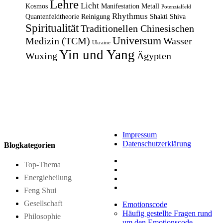
Lehre
Licht
Kosmos
Manifestation
Metall
Potenzialfeld
Rhythmus
Quantenfeldtheorie
Reinigung
Shakti
Shiva
Spiritualität
Traditionellen Chinesischen
Universum
Medizin (TCM)
Wasser
Ukraine
Yin und Yang
Wuxing
Ägypten
Impressum
Datenschutzerklärung
Blogkategorien
Top-Thema
Energieheilung
Feng Shui
Gesellschaft
Emotionscode
Häufig gestellte Fragen rund
Philosophie
um den Emotionscode