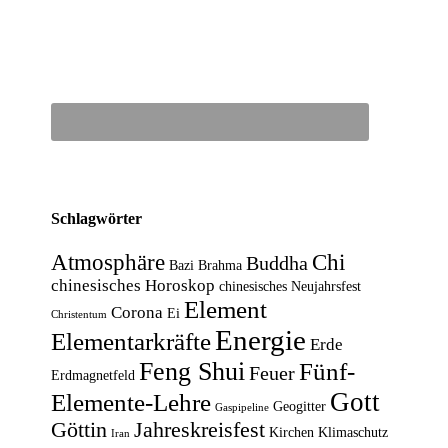
Schlagwörter
Atmosphäre
Chi
Buddha
Bazi
Brahma
chinesisches Horoskop
chinesisches Neujahrsfest
Element
Corona
Ei
Christentum
Energie
Elementarkräfte
Erde
Feng Shui
Fünf-
Feuer
Erdmagnetfeld
Gott
Elemente-Lehre
Geogitter
Gaspipeline
Göttin
Jahreskreisfest
Kirchen
Klimaschutz
Iran