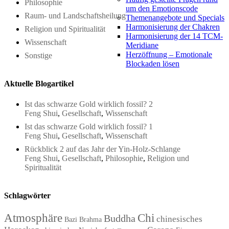
Philosophie
um den Emotionscode
Raum- und Landschaftsheilung
Themenangebote und Specials
Harmonisierung der Chakren
Religion und Spiritualität
Harmonisierung der 14 TCM-
Wissenschaft
Meridiane
Herzöffnung – Emotionale
Sonstige
Blockaden lösen
Aktuelle Blogartikel
Ist das schwarze Gold wirklich fossil? 2
Feng Shui
,
Gesellschaft
,
Wissenschaft
Ist das schwarze Gold wirklich fossil? 1
Feng Shui
,
Gesellschaft
,
Wissenschaft
Rückblick 2 auf das Jahr der Yin-Holz-Schlange
Feng Shui
,
Gesellschaft
,
Philosophie
,
Religion und
Spiritualität
Schlagwörter
Atmosphäre
Chi
Buddha
chinesisches
Bazi
Brahma