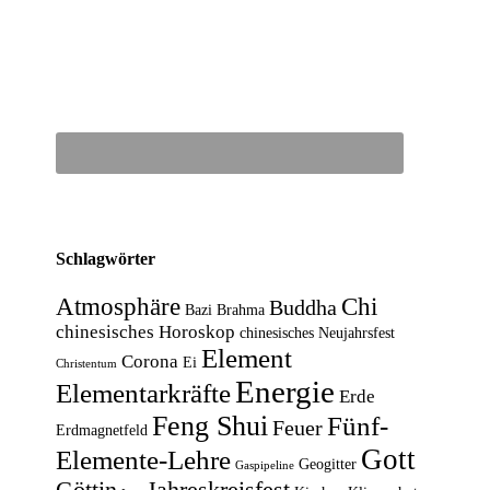
Schlagwörter
Atmosphäre
Chi
Buddha
Bazi
Brahma
chinesisches Horoskop
chinesisches Neujahrsfest
Element
Corona
Ei
Christentum
Energie
Elementarkräfte
Erde
Feng Shui
Fünf-
Feuer
Erdmagnetfeld
Gott
Elemente-Lehre
Geogitter
Gaspipeline
Göttin
Jahreskreisfest