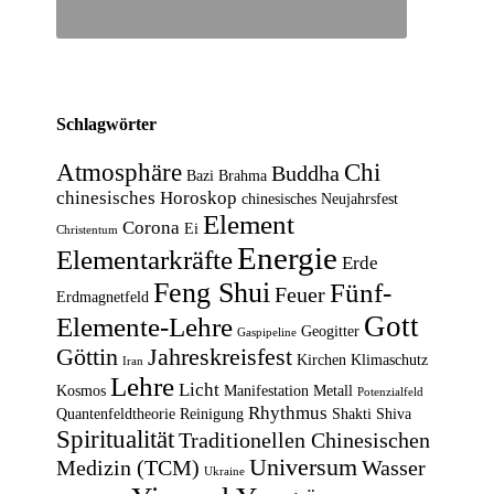
Schlagwörter
Atmosphäre
Chi
Buddha
Bazi
Brahma
chinesisches Horoskop
chinesisches Neujahrsfest
Element
Corona
Ei
Christentum
Energie
Elementarkräfte
Erde
Feng Shui
Fünf-
Feuer
Erdmagnetfeld
Gott
Elemente-Lehre
Geogitter
Gaspipeline
Göttin
Jahreskreisfest
Kirchen
Klimaschutz
Iran
Lehre
Licht
Kosmos
Manifestation
Metall
Potenzialfeld
Rhythmus
Quantenfeldtheorie
Reinigung
Shakti
Shiva
Spiritualität
Traditionellen Chinesischen
Universum
Medizin (TCM)
Wasser
Ukraine