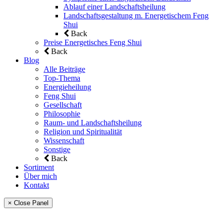
Ablauf einer Landschaftsheilung
Landschaftsgestaltung m. Energetischem Feng
Shui
Back
Preise Energetisches Feng Shui
Back
Blog
Alle Beiträge
Top-Thema
Energieheilung
Feng Shui
Gesellschaft
Philosophie
Raum- und Landschaftsheilung
Religion und Spiritualität
Wissenschaft
Sonstige
Back
Sortiment
Über mich
Kontakt
× Close Panel