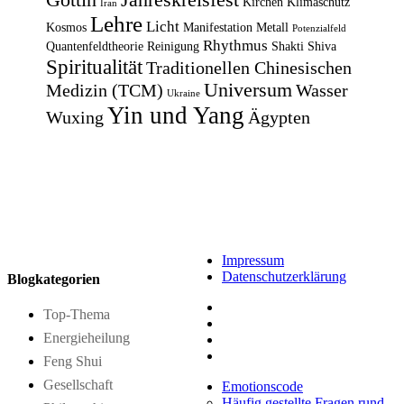
Kirchen
Klimaschutz
Iran
Lehre
Licht
Kosmos
Manifestation
Metall
Potenzialfeld
Rhythmus
Quantenfeldtheorie
Reinigung
Shakti
Shiva
Spiritualität
Traditionellen Chinesischen
Universum
Medizin (TCM)
Wasser
Ukraine
Yin und Yang
Wuxing
Ägypten
Impressum
Datenschutzerklärung
Blogkategorien
Top-Thema
Energieheilung
Feng Shui
Gesellschaft
Emotionscode
Häufig gestellte Fragen rund