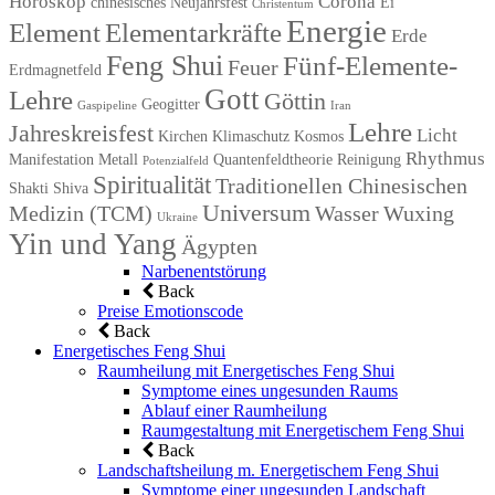
Horoskop
Corona
chinesisches Neujahrsfest
Ei
Christentum
Energie
Element
Elementarkräfte
Erde
Feng Shui
Fünf-Elemente-
Feuer
Erdmagnetfeld
Gott
Lehre
Göttin
Geogitter
Gaspipeline
Iran
Lehre
Jahreskreisfest
Licht
Kirchen
Klimaschutz
Kosmos
Rhythmus
Manifestation
Metall
Quantenfeldtheorie
Reinigung
Potenzialfeld
Spiritualität
Traditionellen Chinesischen
Shakti
Shiva
Universum
Medizin (TCM)
Wasser
Wuxing
Ukraine
Yin und Yang
Ägypten
Narbenentstörung
Back
Preise Emotionscode
Back
Energetisches Feng Shui
Raumheilung mit Energetisches Feng Shui
Symptome eines ungesunden Raums
Ablauf einer Raumheilung
Raumgestaltung mit Energetischem Feng Shui
Back
Landschaftsheilung m. Energetischem Feng Shui
Symptome einer ungesunden Landschaft