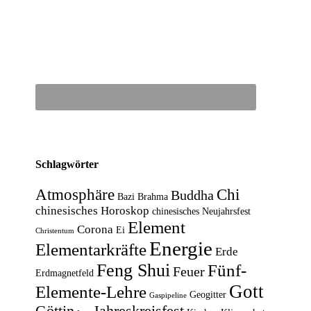
Schlagwörter
Atmosphäre
Chi
Buddha
Bazi
Brahma
chinesisches Horoskop
chinesisches Neujahrsfest
Element
Corona
Ei
Christentum
Energie
Elementarkräfte
Erde
Feng Shui
Fünf-
Feuer
Erdmagnetfeld
Gott
Elemente-Lehre
Geogitter
Gaspipeline
Göttin
Jahreskreisfest