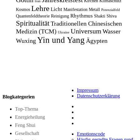
Kirchen
Klimaschutz
Iran
Lehre
Licht
Kosmos
Manifestation
Metall
Potenzialfeld
Rhythmus
Quantenfeldtheorie
Reinigung
Shakti
Shiva
Spiritualität
Traditionellen Chinesischen
Universum
Medizin (TCM)
Wasser
Ukraine
Yin und Yang
Wuxing
Ägypten
Impressum
Datenschutzerklärung
Blogkategorien
Top-Thema
Energieheilung
Feng Shui
Gesellschaft
Emotionscode
Häufig gestellte Fragen rund