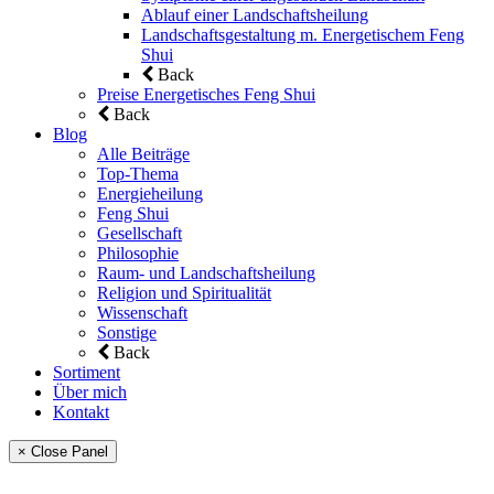
Ablauf einer Landschaftsheilung
Landschaftsgestaltung m. Energetischem Feng
Shui
Back
Preise Energetisches Feng Shui
Back
Blog
Alle Beiträge
Top-Thema
Energieheilung
Feng Shui
Gesellschaft
Philosophie
Raum- und Landschaftsheilung
Religion und Spiritualität
Wissenschaft
Sonstige
Back
Sortiment
Über mich
Kontakt
× Close Panel