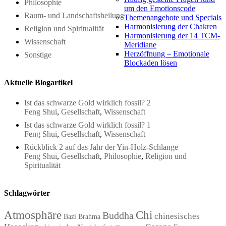
Philosophie
um den Emotionscode
Raum- und Landschaftsheilung
Themenangebote und Specials
Harmonisierung der Chakren
Religion und Spiritualität
Harmonisierung der 14 TCM-
Wissenschaft
Meridiane
Herzöffnung – Emotionale
Sonstige
Blockaden lösen
Aktuelle Blogartikel
Ist das schwarze Gold wirklich fossil? 2
Feng Shui
,
Gesellschaft
,
Wissenschaft
Ist das schwarze Gold wirklich fossil? 1
Feng Shui
,
Gesellschaft
,
Wissenschaft
Rückblick 2 auf das Jahr der Yin-Holz-Schlange
Feng Shui
,
Gesellschaft
,
Philosophie
,
Religion und
Spiritualität
Schlagwörter
Atmosphäre
Chi
Buddha
chinesisches
Bazi
Brahma