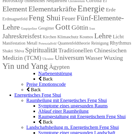
Horoskop
Corona
chinesisches Neujahrsfest
Ei
Christentum
Energie
Element
Elementarkräfte
Erde
Feng Shui
Fünf-Elemente-
Feuer
Erdmagnetfeld
Gott
Lehre
Göttin
Geogitter
Gaspipeline
Iran
Lehre
Jahreskreisfest
Licht
Kirchen
Klimaschutz
Kosmos
Rhythmus
Manifestation
Metall
Quantenfeldtheorie
Reinigung
Potenzialfeld
Spiritualität
Traditionellen Chinesischen
Shakti
Shiva
Universum
Medizin (TCM)
Wasser
Wuxing
Ukraine
Yin und Yang
Ägypten
Narbenentstörung
Back
Preise Emotionscode
Back
Energetisches Feng Shui
Raumheilung mit Energetisches Feng Shui
Symptome eines ungesunden Raums
Ablauf einer Raumheilung
Raumgestaltung mit Energetischem Feng Shui
Back
Landschaftsheilung m. Energetischem Feng Shui
Symptome einer ungesunden Landschaft