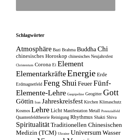
Schlagwörter
Atmosphäre
Chi
Buddha
Bazi
Brahma
chinesisches Horoskop
chinesisches Neujahrsfest
Element
Corona
Ei
Christentum
Energie
Elementarkräfte
Erde
Feng Shui
Fünf-
Feuer
Erdmagnetfeld
Gott
Elemente-Lehre
Geogitter
Gaspipeline
Göttin
Jahreskreisfest
Kirchen
Klimaschutz
Iran
Lehre
Licht
Kosmos
Manifestation
Metall
Potenzialfeld
Rhythmus
Quantenfeldtheorie
Reinigung
Shakti
Shiva
Spiritualität
Traditionellen Chinesischen
Universum
Medizin (TCM)
Wasser
Ukraine