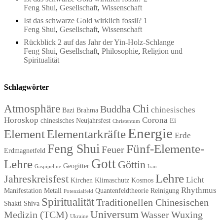
Feng Shui
,
Gesellschaft
,
Wissenschaft
Ist das schwarze Gold wirklich fossil? 1
Feng Shui
,
Gesellschaft
,
Wissenschaft
Rückblick 2 auf das Jahr der Yin-Holz-Schlange
Feng Shui
,
Gesellschaft
,
Philosophie
,
Religion und
Spiritualität
Schlagwörter
Atmosphäre
Chi
Buddha
chinesisches
Bazi
Brahma
Horoskop
Corona
chinesisches Neujahrsfest
Ei
Christentum
Energie
Element
Elementarkräfte
Erde
Feng Shui
Fünf-Elemente-
Feuer
Erdmagnetfeld
Gott
Lehre
Göttin
Geogitter
Gaspipeline
Iran
Lehre
Jahreskreisfest
Licht
Kirchen
Klimaschutz
Kosmos
Rhythmus
Manifestation
Metall
Quantenfeldtheorie
Reinigung
Potenzialfeld
Spiritualität
Traditionellen Chinesischen
Shakti
Shiva
Universum
Medizin (TCM)
Wasser
Wuxing
Ukraine