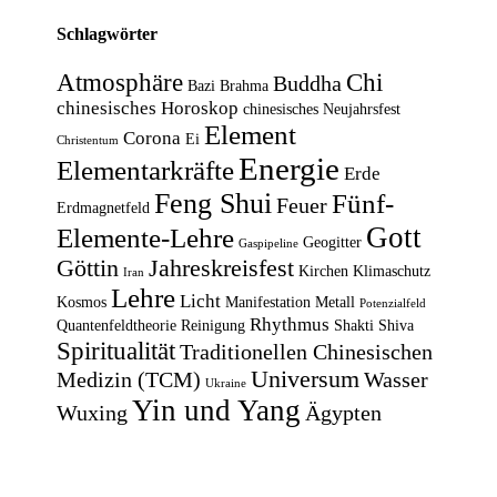
Schlagwörter
Atmosphäre
Chi
Buddha
Bazi
Brahma
chinesisches Horoskop
chinesisches Neujahrsfest
Element
Corona
Ei
Christentum
Energie
Elementarkräfte
Erde
Feng Shui
Fünf-
Feuer
Erdmagnetfeld
Gott
Elemente-Lehre
Geogitter
Gaspipeline
Göttin
Jahreskreisfest
Kirchen
Klimaschutz
Iran
Lehre
Licht
Kosmos
Manifestation
Metall
Potenzialfeld
Rhythmus
Quantenfeldtheorie
Reinigung
Shakti
Shiva
Spiritualität
Traditionellen Chinesischen
Universum
Medizin (TCM)
Wasser
Ukraine
Yin und Yang
Wuxing
Ägypten