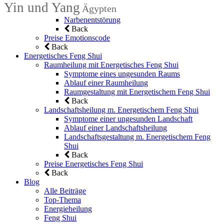
Yin und Yang
Ägypten
Narbenentstörung
Back
Preise Emotionscode
Back
Energetisches Feng Shui
Raumheilung mit Energetisches Feng Shui
Symptome eines ungesunden Raums
Ablauf einer Raumheilung
Raumgestaltung mit Energetischem Feng Shui
Back
Landschaftsheilung m. Energetischem Feng Shui
Symptome einer ungesunden Landschaft
Ablauf einer Landschaftsheilung
Landschaftsgestaltung m. Energetischem Feng
Shui
Back
Preise Energetisches Feng Shui
Back
Blog
Alle Beiträge
Top-Thema
Energieheilung
Feng Shui