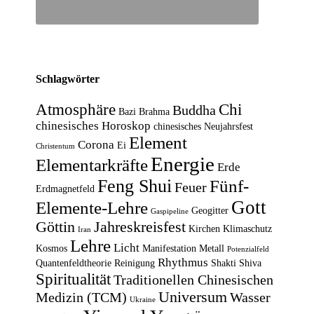
Schlagwörter
Atmosphäre
Chi
Buddha
Bazi
Brahma
chinesisches Horoskop
chinesisches Neujahrsfest
Element
Corona
Ei
Christentum
Energie
Elementarkräfte
Erde
Feng Shui
Fünf-
Feuer
Erdmagnetfeld
Gott
Elemente-Lehre
Geogitter
Gaspipeline
Göttin
Jahreskreisfest
Kirchen
Klimaschutz
Iran
Lehre
Licht
Kosmos
Manifestation
Metall
Potenzialfeld
Rhythmus
Quantenfeldtheorie
Reinigung
Shakti
Shiva
Spiritualität
Traditionellen Chinesischen
Universum
Medizin (TCM)
Wasser
Ukraine